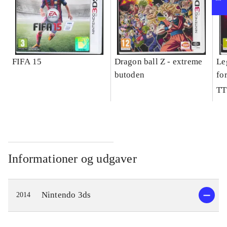
FIFA 15
Dragon ball Z - extreme
Le
butoden
fo
TT
Informationer og udgaver
Nintendo 3ds
2014