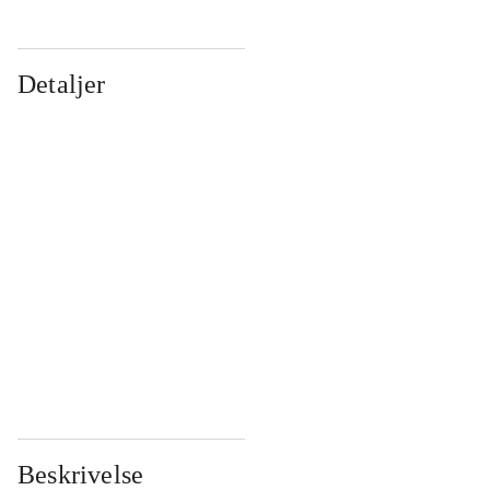
Detaljer
...
...
...
...
...
...
...
...
...
...
...
...
Beskrivelse