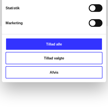
Fra
Statistik
Marketing
Tillad alle
Artikler
Alle registrerede artikler fordelt på udgivelser
Tillad valgte
...
Afvis
...
...