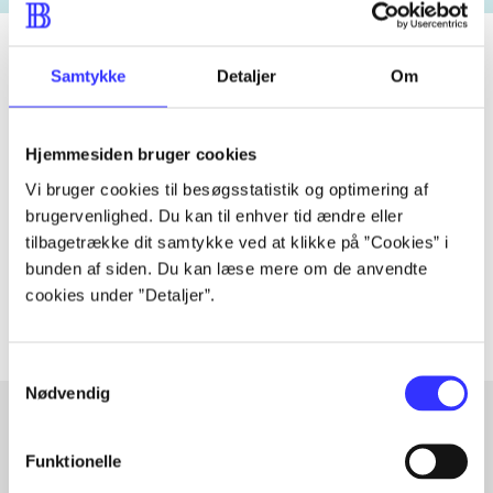
Samtykke
Detaljer
Om
Tidsskrift
Artiklen er en del af
Hjemmesiden bruger cookies
Vi bruger cookies til besøgsstatistik og optimering af
lorem ipsum dolor sit amet ...
brugervenlighed. Du kan til enhver tid ændre eller
tilbagetrække dit samtykke ved at klikke på ”Cookies” i
Tidsskrift
bunden af siden. Du kan læse mere om de anvendte
Artiklerne i
handler ofte om
cookies under ”Detaljer”.
Samtykkevalg
Nødvendig
Funktionelle
Artikler med samme emner