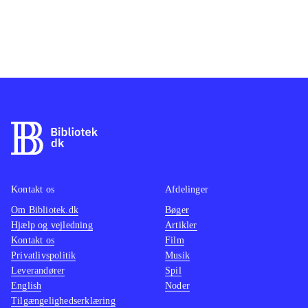
Kontakt os
Afdelinger
Om Bibliotek.dk
Bøger
Hjælp og vejledning
Artikler
Kontakt os
Film
Privatlivspolitik
Musik
Leverandører
Spil
English
Noder
Tilgængelighedserklæring