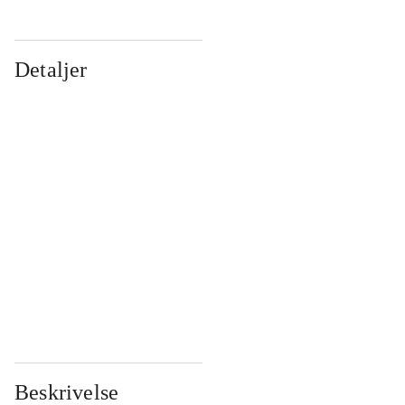
Detaljer
...
...
...
...
...
...
...
...
...
...
...
...
Beskrivelse