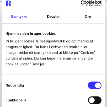
Samtykke
Detaljer
Om
Tidsskrift
Artiklen er en del af
Hjemmesiden bruger cookies
Vi bruger cookies til besøgsstatistik og optimering af
lorem ipsum dolor sit amet ...
brugervenlighed. Du kan til enhver tid ændre eller
tilbagetrække dit samtykke ved at klikke på ”Cookies” i
Tidsskrift
bunden af siden. Du kan læse mere om de anvendte
Artiklerne i
handler ofte om
cookies under ”Detaljer”.
Samtykkevalg
Nødvendig
Funktionelle
Artikler med samme emner