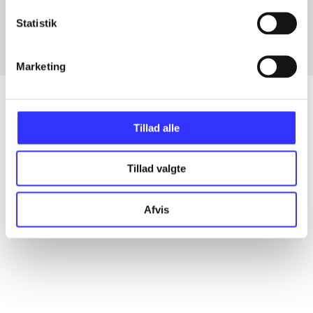
Fra
Statistik
Marketing
Tillad alle
Artikler
Alle registrerede artikler fordelt på udgivelser
Tillad valgte
...
Afvis
...
...