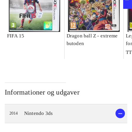
FIFA 15
Dragon ball Z - extreme
Le
butoden
fo
TT
Informationer og udgaver
Nintendo 3ds
2014