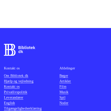
Kontakt os
Afdelinger
Om Bibliotek.dk
Bøger
Hjælp og vejledning
Artikler
Kontakt os
Film
Privatlivspolitik
Musik
Leverandører
Spil
English
Noder
Tilgængelighedserklæring