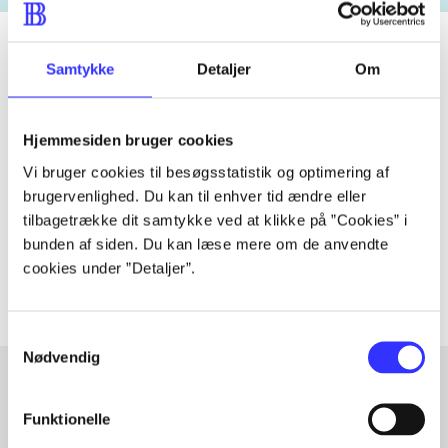
Samtykke
Detaljer
Om
Tidsskrift
Artiklen er en del af
Hjemmesiden bruger cookies
Vi bruger cookies til besøgsstatistik og optimering af
lorem ipsum dolor sit amet ...
brugervenlighed. Du kan til enhver tid ændre eller
tilbagetrække dit samtykke ved at klikke på ”Cookies” i
Tidsskrift
bunden af siden. Du kan læse mere om de anvendte
Artiklerne i
handler ofte om
cookies under ”Detaljer”.
Samtykkevalg
Nødvendig
Funktionelle
Artikler med samme emner