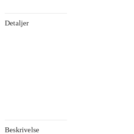
Detaljer
...
...
...
...
...
...
...
...
...
...
...
...
Beskrivelse