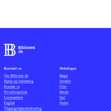
Kontakt os
Afdelinger
Om Bibliotek.dk
Bøger
Hjælp og vejledning
Artikler
Kontakt os
Film
Privatlivspolitik
Musik
Leverandører
Spil
English
Noder
Tilgængelighedserklæring