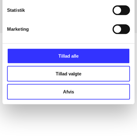
Fra
Statistik
Marketing
Tillad alle
Artikler
Alle registrerede artikler fordelt på udgivelser
Tillad valgte
...
Afvis
...
...