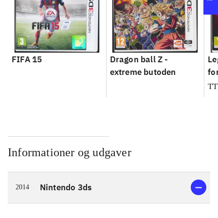
FIFA 15
Dragon ball Z -
Le
extreme butoden
fo
TT
Informationer og udgaver
Nintendo 3ds
2014