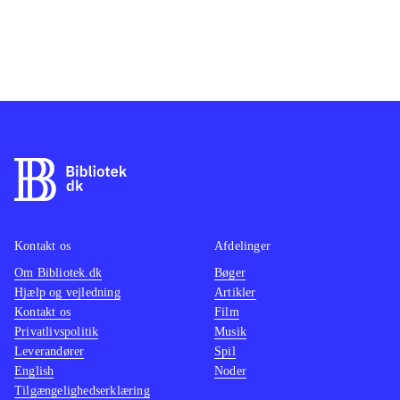
Kontakt os
Afdelinger
Om Bibliotek.dk
Bøger
Hjælp og vejledning
Artikler
Kontakt os
Film
Privatlivspolitik
Musik
Leverandører
Spil
English
Noder
Tilgængelighedserklæring