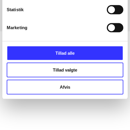
Fra
Statistik
Marketing
Tillad alle
Artikler
Alle registrerede artikler fordelt på udgivelser
Tillad valgte
...
Afvis
...
...