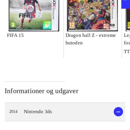
FIFA 15
Dragon ball Z - extreme
Le
butoden
fo
TT
Informationer og udgaver
Nintendo 3ds
2014