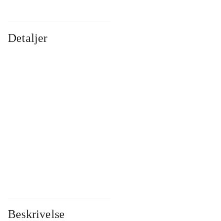
Detaljer
...
...
...
...
...
...
...
...
...
...
...
...
Beskrivelse