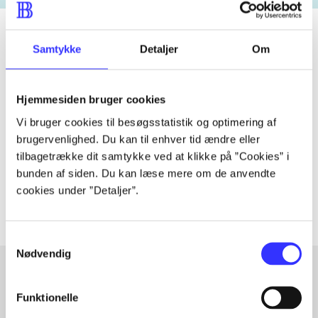
Samtykke
Detaljer
Om
Tidsskrift
Artiklen er en del af
Hjemmesiden bruger cookies
Vi bruger cookies til besøgsstatistik og optimering af
lorem ipsum dolor sit amet ...
brugervenlighed. Du kan til enhver tid ændre eller
tilbagetrække dit samtykke ved at klikke på ”Cookies” i
Tidsskrift
bunden af siden. Du kan læse mere om de anvendte
Artiklerne i
handler ofte om
cookies under ”Detaljer”.
Samtykkevalg
Nødvendig
Funktionelle
Artikler med samme emner