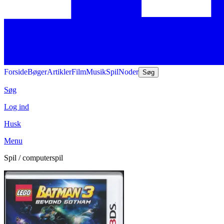
Forside
Bøger
Artikler
Film
Musik
Spil
Noder
Søg
Søg
Log ind
Husk
Menu
Spil / computerspil