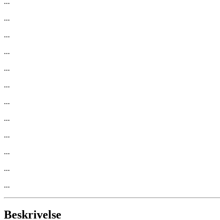
...
...
...
...
...
...
...
...
...
...
...
...
Beskrivelse