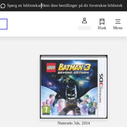
Spørg en bibliotekar
Hent dine bestillinger på dit foretrukne bibliotek
Log ind
Husk
Menu
Nintendo 3ds, 2014