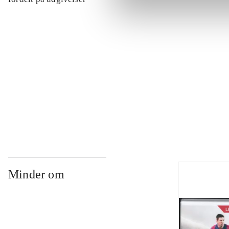
...
...
...
Minder om