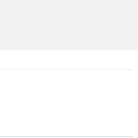
...
...