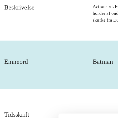
Beskrivelse
Actionspil. 
horder af on
skurke fra DC
Emneord
Batman
Tidsskrift