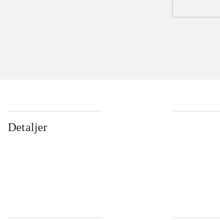
Detaljer
...
...
...
...