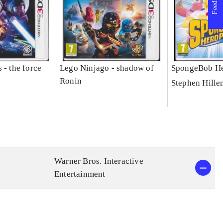
Feedback
 - the force
Lego Ninjago - shadow of
SpongeBob He
Ronin
Stephen Hille
Warner Bros. Interactive
Entertainment