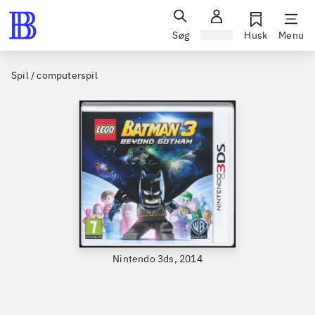
Søg
Log ind
Husk
Menu
Spil / computerspil
Nintendo 3ds, 2014