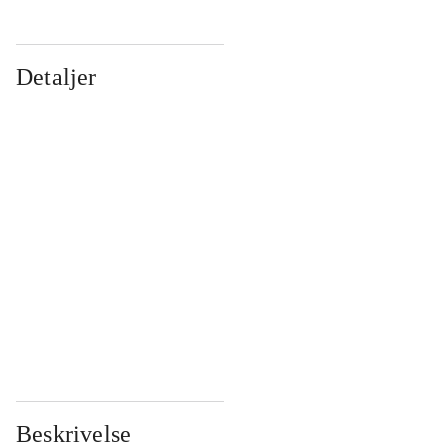
Detaljer
...
...
...
...
...
...
...
...
...
...
...
...
Beskrivelse