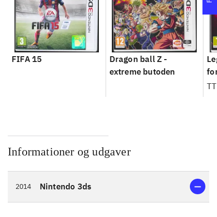
FIFA 15
Dragon ball Z -
Le
extreme butoden
fo
TT
Informationer og udgaver
Nintendo 3ds
2014