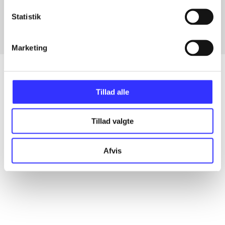
Fra
Statistik
Marketing
Tillad alle
Artikler
Alle registrerede artikler fordelt på udgivelser
Tillad valgte
...
Afvis
...
...