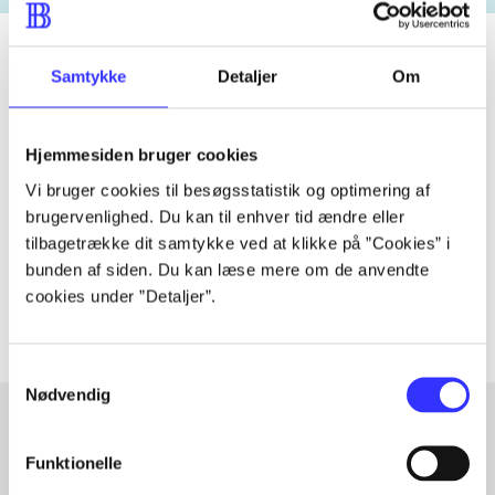
Samtykke
Detaljer
Om
Tidsskrift
Artiklen er en del af
Hjemmesiden bruger cookies
Vi bruger cookies til besøgsstatistik og optimering af
lorem ipsum dolor sit amet ...
brugervenlighed. Du kan til enhver tid ændre eller
tilbagetrække dit samtykke ved at klikke på ”Cookies” i
Tidsskrift
bunden af siden. Du kan læse mere om de anvendte
Artiklerne i
handler ofte om
cookies under ”Detaljer”.
Samtykkevalg
Nødvendig
Funktionelle
Artikler med samme emner