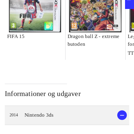
FIFA 15
Dragon ball Z - extreme
Le
butoden
fo
TT
Informationer og udgaver
Nintendo 3ds
2014