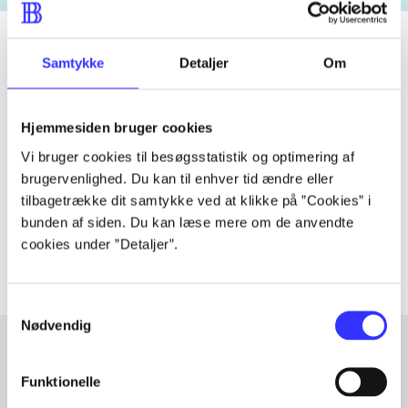
Samtykke
Detaljer
Om
Tidsskrift
Artiklen er en del af
Hjemmesiden bruger cookies
Vi bruger cookies til besøgsstatistik og optimering af
lorem ipsum dolor sit amet ...
brugervenlighed. Du kan til enhver tid ændre eller
tilbagetrække dit samtykke ved at klikke på ”Cookies” i
Tidsskrift
bunden af siden. Du kan læse mere om de anvendte
Artiklerne i
handler ofte om
cookies under ”Detaljer”.
Samtykkevalg
Nødvendig
Funktionelle
Artikler med samme emner