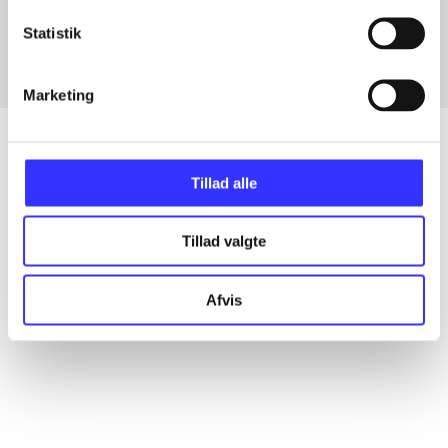
Fra
Statistik
Marketing
Tillad alle
Artikler
Alle registrerede artikler fordelt på udgivelser
Tillad valgte
...
Afvis
...
...