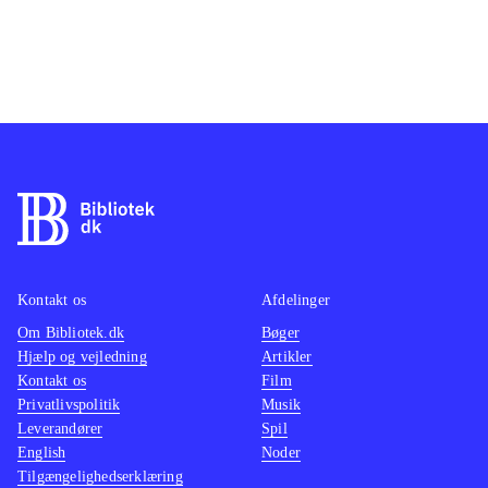
Kontakt os
Afdelinger
Om Bibliotek.dk
Bøger
Hjælp og vejledning
Artikler
Kontakt os
Film
Privatlivspolitik
Musik
Leverandører
Spil
English
Noder
Tilgængelighedserklæring