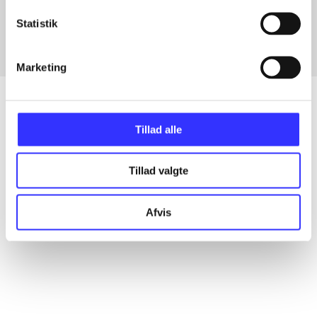
Fra
Statistik
Marketing
Tillad alle
Artikler
Alle registrerede artikler fordelt på udgivelser
Tillad valgte
...
Afvis
...
...