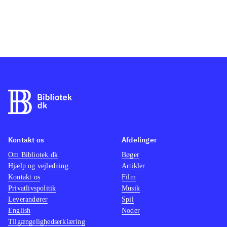
Kontakt os
Afdelinger
Om Bibliotek.dk
Bøger
Hjælp og vejledning
Artikler
Kontakt os
Film
Privatlivspolitik
Musik
Leverandører
Spil
English
Noder
Tilgængelighedserklæring