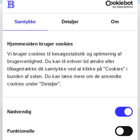
Samtykke
Detaljer
Om
Tidsskrift
Artiklen er en del af
Hjemmesiden bruger cookies
Vi bruger cookies til besøgsstatistik og optimering af
lorem ipsum dolor sit amet ...
brugervenlighed. Du kan til enhver tid ændre eller
tilbagetrække dit samtykke ved at klikke på ”Cookies” i
Tidsskrift
bunden af siden. Du kan læse mere om de anvendte
Artiklerne i
handler ofte om
cookies under ”Detaljer”.
Samtykkevalg
Nødvendig
Funktionelle
Artikler med samme emner