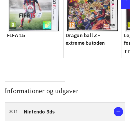
FIFA 15
Dragon ball Z -
Le
extreme butoden
fo
TT
Informationer og udgaver
Nintendo 3ds
2014