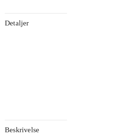
Detaljer
...
...
...
...
...
...
...
...
...
...
...
...
Beskrivelse