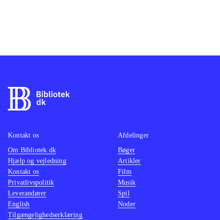
Kontakt os
Afdelinger
Om Bibliotek.dk
Bøger
Hjælp og vejledning
Artikler
Kontakt os
Film
Privatlivspolitik
Musik
Leverandører
Spil
English
Noder
Tilgængelighedserklæring