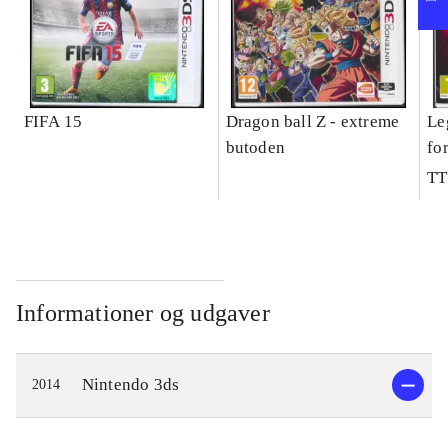
FIFA 15
Dragon ball Z - extreme
Le
butoden
fo
TT
Informationer og udgaver
Nintendo 3ds
2014