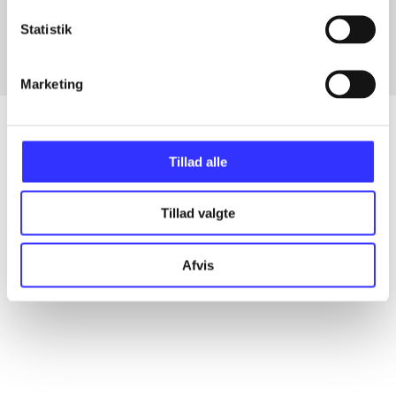
Fra
Statistik
Marketing
Tillad alle
Artikler
Alle registrerede artikler fordelt på udgivelser
Tillad valgte
...
Afvis
...
...