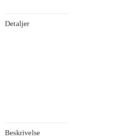
Detaljer
...
...
...
...
...
...
...
...
...
...
...
...
Beskrivelse