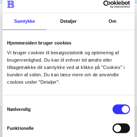
Samtykke
Detaljer
Om
Tidsskrift
Artiklen er en del af
Hjemmesiden bruger cookies
Vi bruger cookies til besøgsstatistik og optimering af
lorem ipsum dolor sit amet ...
brugervenlighed. Du kan til enhver tid ændre eller
tilbagetrække dit samtykke ved at klikke på ”Cookies” i
Tidsskrift
bunden af siden. Du kan læse mere om de anvendte
Artiklerne i
handler ofte om
cookies under ”Detaljer”.
Samtykkevalg
Nødvendig
Funktionelle
Artikler med samme emner