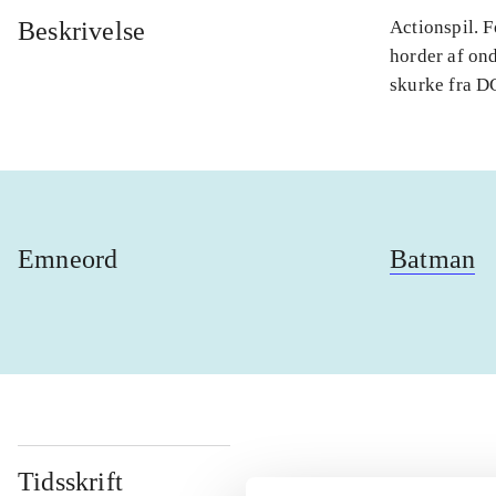
Beskrivelse
Actionspil. 
horder af on
skurke fra DC
Emneord
Batman
Tidsskrift