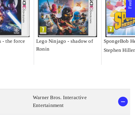
Feedback
 - the force
Lego Ninjago - shadow of
SpongeBob He
Ronin
Stephen Hille
Warner Bros. Interactive
Entertainment