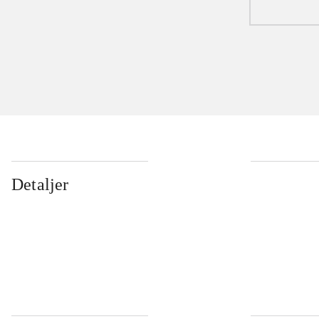
Detaljer
...
...
...
...