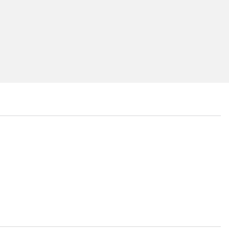
...
...