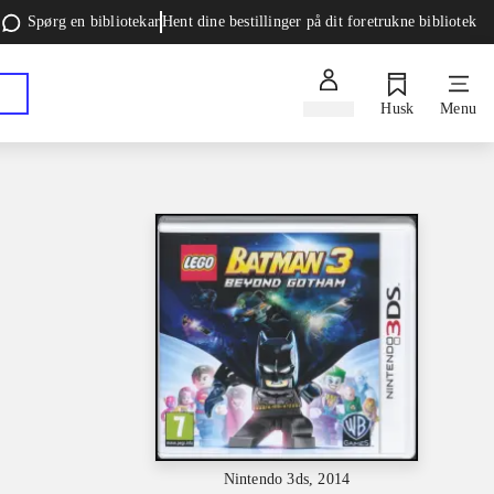
Spørg en bibliotekar
Hent dine bestillinger på dit foretrukne bibliotek
Log ind
Husk
Menu
Nintendo 3ds, 2014