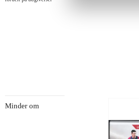
...
...
...
Minder om