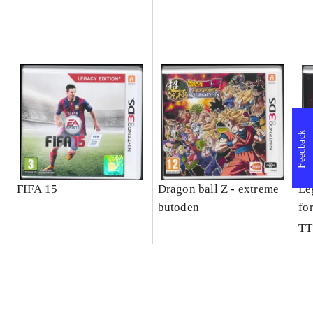
Feedback
FIFA 15
Dragon ball Z - extreme
Le
butoden
fo
TT