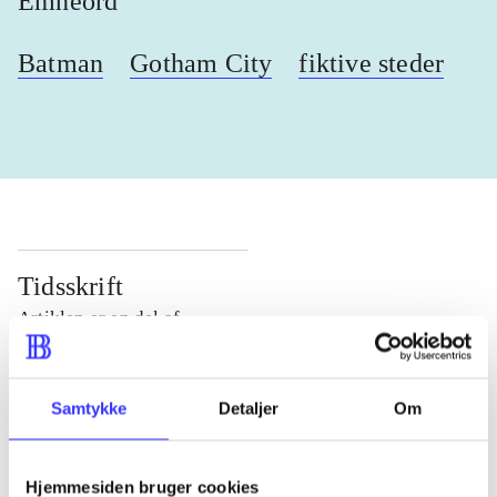
Emneord
Batman
Gotham City
fiktive steder
Tidsskrift
Artiklen er en del af
lorem ipsum dolor sit amet ...
Samtykke
Detaljer
Om
Tidsskrift
Artiklerne i
handler ofte om
Hjemmesiden bruger cookies