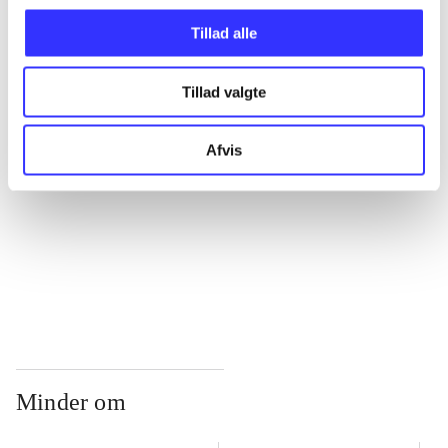
Tillad alle
...
Tillad valgte
...
Afvis
...
...
Minder om