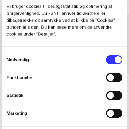
Vi bruger cookies til besøgsstatistik og optimering af
brugervenlighed. Du kan til enhver tid ændre eller
tilbagetrække dit samtykke ved at klikke på ”Cookies” i
bunden af siden. Du kan læse mere om de anvendte
cookies under ”Detaljer”.
Artikler med samme emner
Fra
Samtykkevalg
Nødvendig
Funktionelle
Statistik
Artikler
Alle registrerede artikler fordelt på udgivelser
Marketing
...