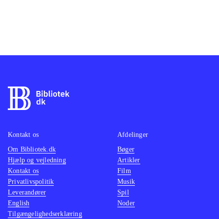
Kontakt os
Afdelinger
Om Bibliotek.dk
Bøger
Hjælp og vejledning
Artikler
Kontakt os
Film
Privatlivspolitik
Musik
Leverandører
Spil
English
Noder
Tilgængelighedserklæring