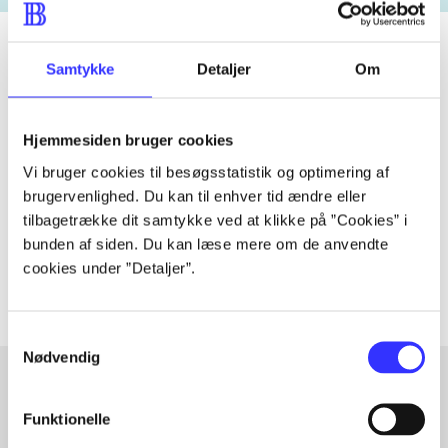
Samtykke
Detaljer
Om
Tidsskrift
Artiklen er en del af
Hjemmesiden bruger cookies
Vi bruger cookies til besøgsstatistik og optimering af
lorem ipsum dolor sit amet ...
brugervenlighed. Du kan til enhver tid ændre eller
tilbagetrække dit samtykke ved at klikke på ”Cookies” i
Tidsskrift
bunden af siden. Du kan læse mere om de anvendte
Artiklerne i
handler ofte om
cookies under ”Detaljer”.
Samtykkevalg
Nødvendig
Funktionelle
Artikler med samme emner