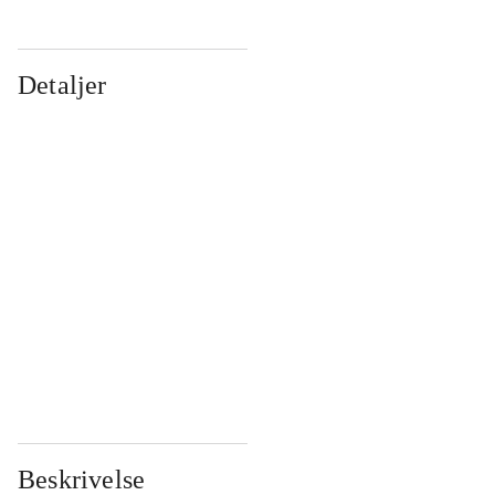
Detaljer
...
...
...
...
...
...
...
...
...
...
...
...
Beskrivelse