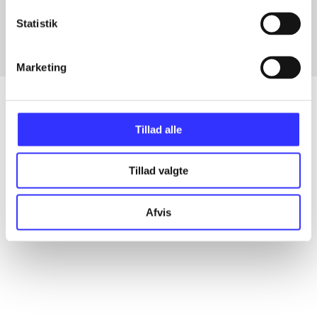
Fra
Statistik
Marketing
Tillad alle
Artikler
Alle registrerede artikler fordelt på udgivelser
Tillad valgte
...
Afvis
...
...