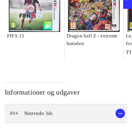
FIFA 15
Dragon ball Z - extreme
Le
butoden
fo
TT
Informationer og udgaver
Nintendo 3ds
2014