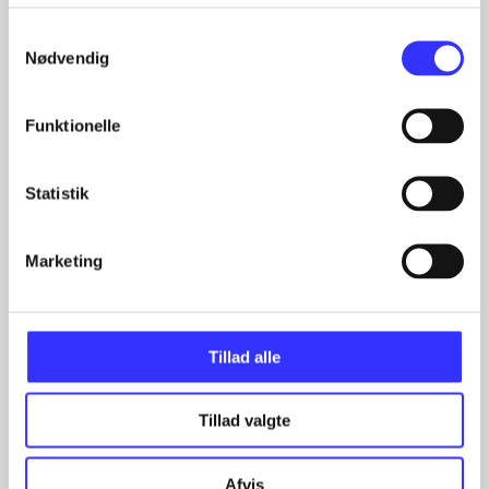
Samtykkevalg
Artikler med samme emner
Nødvendig
Fra
Funktionelle
Statistik
Marketing
Artikler
Alle registrerede artikler fordelt på udgivelser
Tillad alle
...
...
Tillad valgte
...
...
...
Afvis