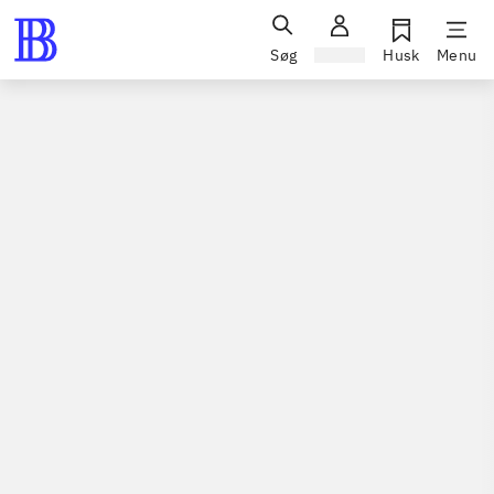
Søg
Log ind
Husk
Menu
Spil / computerspil
Nintendo 3ds, 2014
Lego Batman 3 - beyond
Gotham