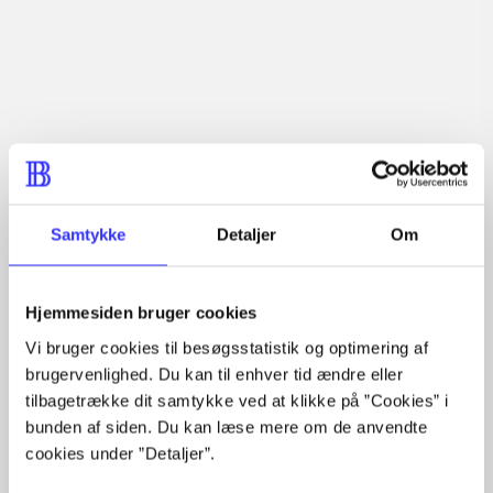
fiktive steder
Tidsskrift
Samtykke
Detaljer
Om
Artiklen er en del af
lorem ipsum dolor sit amet ...
Hjemmesiden bruger cookies
Tidsskrift
Vi bruger cookies til besøgsstatistik og optimering af
Artiklerne i
handler ofte om
brugervenlighed. Du kan til enhver tid ændre eller
tilbagetrække dit samtykke ved at klikke på ”Cookies” i
bunden af siden. Du kan læse mere om de anvendte
cookies under ”Detaljer”.