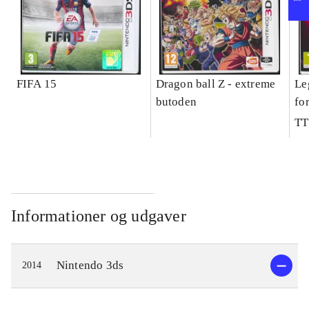
FIFA 15
Dragon ball Z - extreme
Le
butoden
fo
TT
Informationer og udgaver
Nintendo 3ds
2014