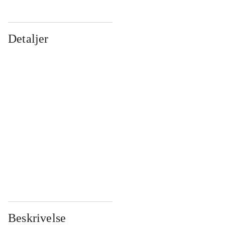
Detaljer
...
...
...
...
...
...
...
...
...
...
...
...
Beskrivelse