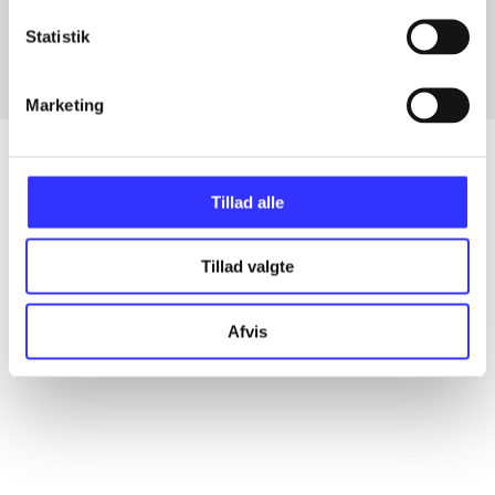
Fra
Statistik
Marketing
Tillad alle
Artikler
Alle registrerede artikler fordelt på udgivelser
Tillad valgte
...
Afvis
...
...