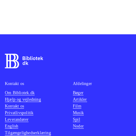
Kontakt os
Afdelinger
Om Bibliotek.dk
Bøger
Hjælp og vejledning
Artikler
Kontakt os
Film
Privatlivspolitik
Musik
Leverandører
Spil
English
Noder
Tilgængelighedserklæring