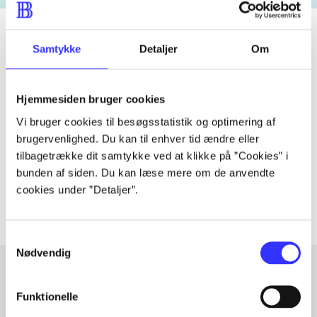
Samtykke
Detaljer
Om
Tidsskrift
Artiklen er en del af
Hjemmesiden bruger cookies
Vi bruger cookies til besøgsstatistik og optimering af
lorem ipsum dolor sit amet ...
brugervenlighed. Du kan til enhver tid ændre eller
tilbagetrække dit samtykke ved at klikke på ”Cookies” i
Tidsskrift
bunden af siden. Du kan læse mere om de anvendte
Artiklerne i
handler ofte om
cookies under ”Detaljer”.
Samtykkevalg
Nødvendig
Funktionelle
Artikler med samme emner