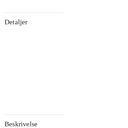
Detaljer
...
...
...
...
...
...
...
...
...
...
...
...
Beskrivelse