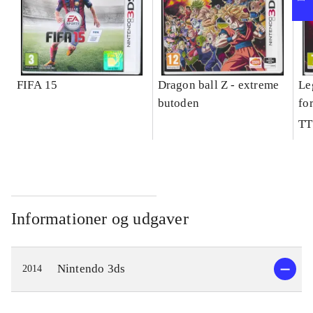
FIFA 15
Dragon ball Z - extreme
Le
butoden
fo
TT
Informationer og udgaver
Nintendo 3ds
2014