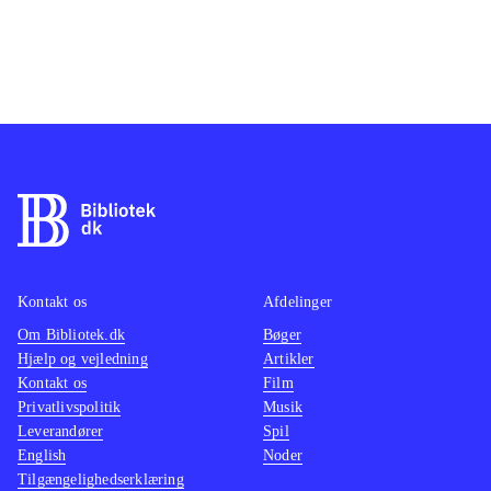
Kontakt os
Afdelinger
Om Bibliotek.dk
Bøger
Hjælp og vejledning
Artikler
Kontakt os
Film
Privatlivspolitik
Musik
Leverandører
Spil
English
Noder
Tilgængelighedserklæring