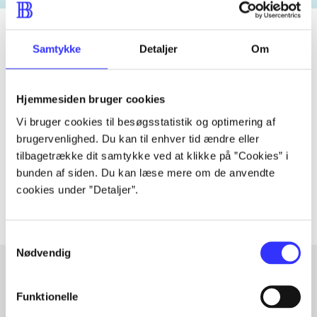
Samtykke
Detaljer
Om
Tidsskrift
Artiklen er en del af
Hjemmesiden bruger cookies
Vi bruger cookies til besøgsstatistik og optimering af
lorem ipsum dolor sit amet ...
brugervenlighed. Du kan til enhver tid ændre eller
tilbagetrække dit samtykke ved at klikke på ”Cookies” i
Tidsskrift
bunden af siden. Du kan læse mere om de anvendte
Artiklerne i
handler ofte om
cookies under ”Detaljer”.
Samtykkevalg
Nødvendig
Funktionelle
Artikler med samme emner