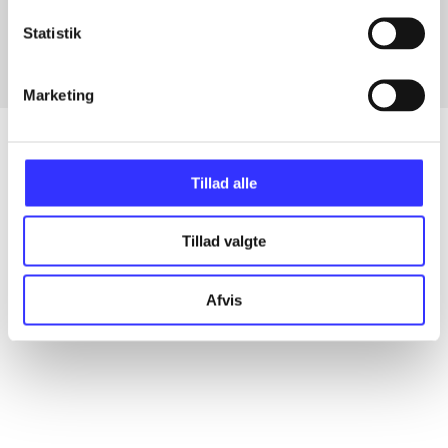
Fra
Statistik
Marketing
Tillad alle
Artikler
Alle registrerede artikler fordelt på udgivelser
Tillad valgte
...
Afvis
...
...