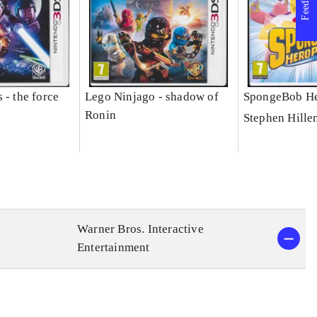
Feedback
 - the force
Lego Ninjago - shadow of
SpongeBob He
Ronin
Stephen Hille
Warner Bros. Interactive
Entertainment