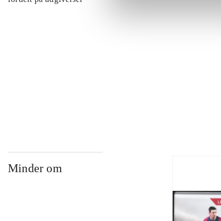
...
...
...
Minder om