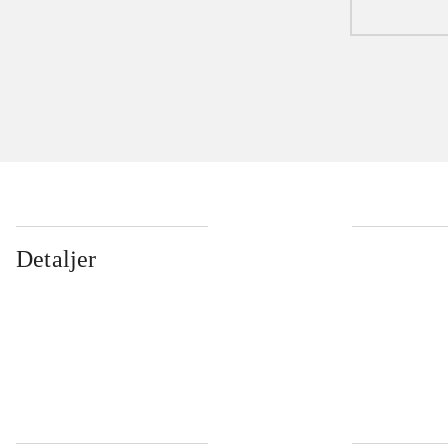
Detaljer
...
...
...
...