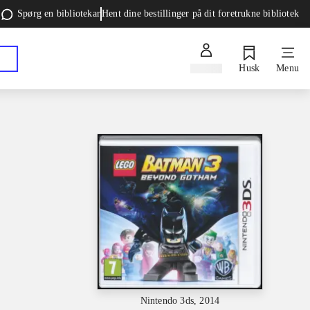
Spørg en bibliotekar
Hent dine bestillinger på dit foretrukne bibliotek
Log ind
Husk
Menu
Nintendo 3ds, 2014