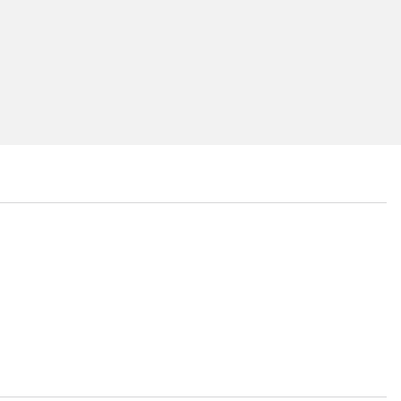
...
...