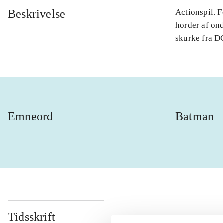
Beskrivelse
Actionspil. 
horder af on
skurke fra DC
Emneord
Batman
Tidsskrift