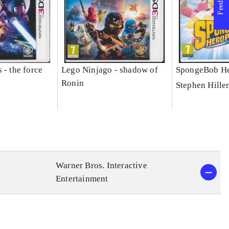
Feedback
 - the force
Lego Ninjago - shadow of
SpongeBob He
Ronin
Stephen Hille
Warner Bros. Interactive
Entertainment