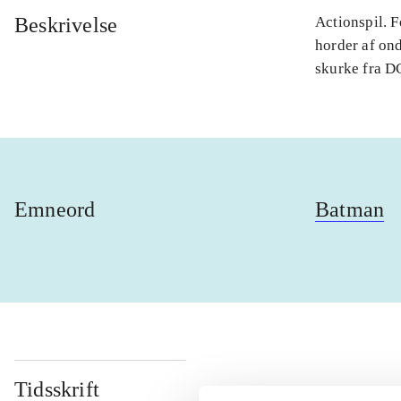
Beskrivelse
Actionspil. 
horder af on
skurke fra DC
Emneord
Batman
Tidsskrift