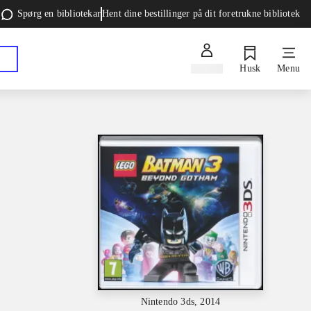
Spørg en bibliotekar
Hent dine bestillinger på dit foretrukne bibliotek
Log ind
Husk
Menu
Nintendo 3ds, 2014