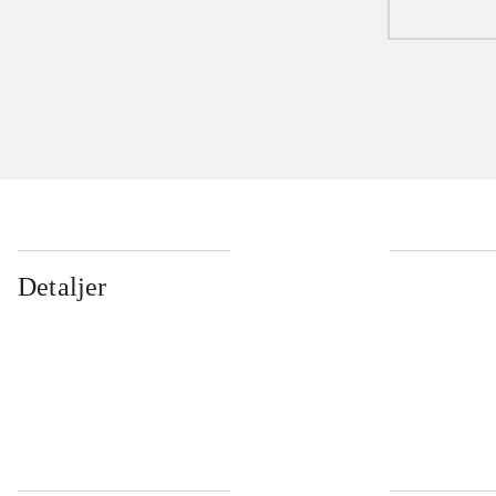
Detaljer
...
...
...
...