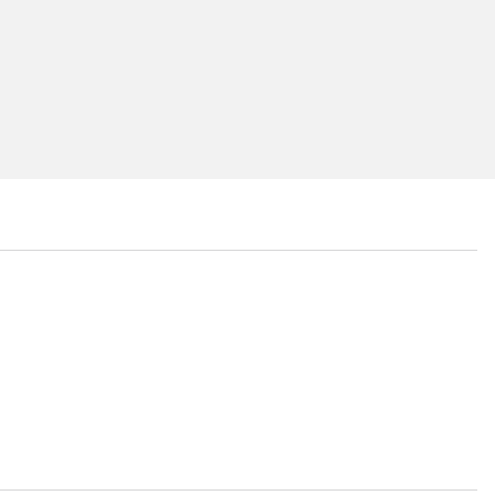
...
...