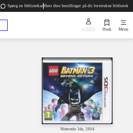
Spørg en bibliotekar
Hent dine bestillinger på dit foretrukne bibliotek
Log ind
Husk
Menu
Nintendo 3ds, 2014