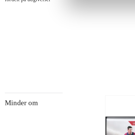
...
...
...
Minder om