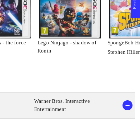
Feedback
 - the force
Lego Ninjago - shadow of
SpongeBob He
Ronin
Stephen Hille
Warner Bros. Interactive
Entertainment