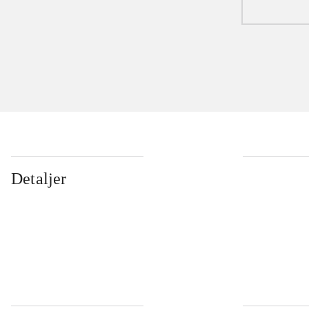
Detaljer
...
...
...
...