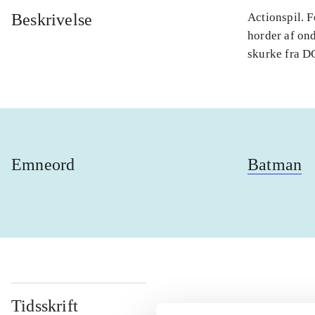
Beskrivelse
Actionspil. 
horder af on
skurke fra DC
Emneord
Batman
Tidsskrift