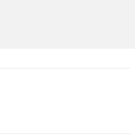
...
...