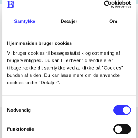
Samtykke
Detaljer
Om
Tidsskrift
Artiklen er en del af
Hjemmesiden bruger cookies
Vi bruger cookies til besøgsstatistik og optimering af
lorem ipsum dolor sit amet ...
brugervenlighed. Du kan til enhver tid ændre eller
tilbagetrække dit samtykke ved at klikke på ”Cookies” i
Tidsskrift
bunden af siden. Du kan læse mere om de anvendte
Artiklerne i
handler ofte om
cookies under ”Detaljer”.
Samtykkevalg
Nødvendig
Funktionelle
Artikler med samme emner