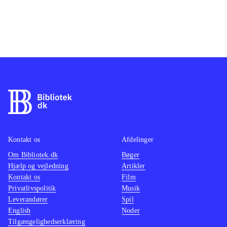
Kontakt os
Afdelinger
Om Bibliotek.dk
Bøger
Hjælp og vejledning
Artikler
Kontakt os
Film
Privatlivspolitik
Musik
Leverandører
Spil
English
Noder
Tilgængelighedserklæring