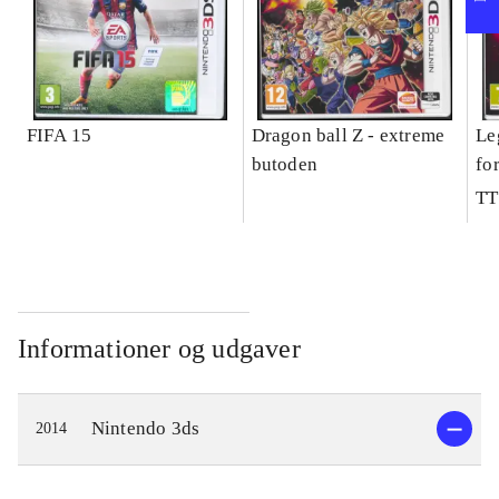
FIFA 15
Dragon ball Z - extreme
Le
butoden
fo
TT
Informationer og udgaver
Nintendo 3ds
2014