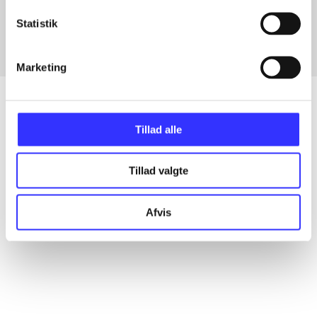
Fra
Statistik
Marketing
Tillad alle
Artikler
Alle registrerede artikler fordelt på udgivelser
Tillad valgte
...
Afvis
...
...