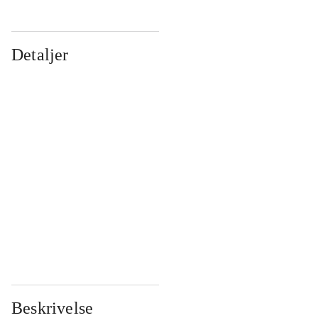
Detaljer
...
...
...
...
...
...
...
...
...
...
...
...
Beskrivelse