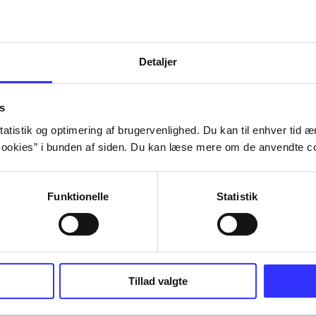
lorem ipsum dolor sit amet ...
Tidsskrift
Detaljer
s
atistik og optimering af brugervenlighed. Du kan til enhver tid æn
ookies” i bunden af siden. Du kan læse mere om de anvendte co
Funktionelle
Statistik
Tillad valgte