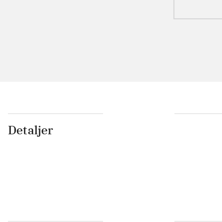
Detaljer
...
...
...
...