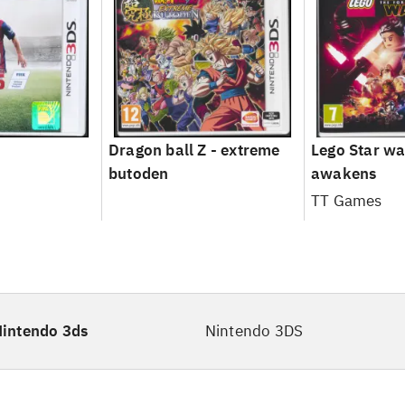
Dragon ball Z - extreme
Lego Star war
butoden
awakens
TT Games
intendo 3ds
Nintendo 3DS