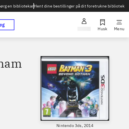
Hent dine bestillinger på dit foretrukne bibliotek
ørg en bibliotekar
øg
Log ind
Husk
Menu
tham
Nintendo 3ds, 2014