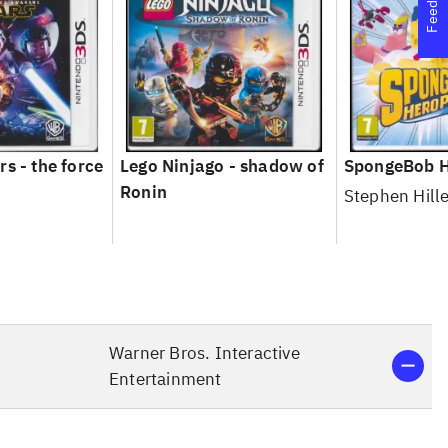
Feedback
s - the force
Lego Ninjago - shadow of
SpongeBob H
Ronin
Stephen Hill
Warner Bros. Interactive
Entertainment