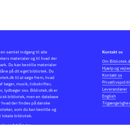
 en samlet indgang til alle
Kontakt os
kers materialer og til hvad der
Om Bibliotek.
ark. Du kan bestille materialer
Hjælp og vejle
låne på dit eget bibliotek. Du
Kontakt os
otek.dk til at søge frem, hvad
Privatlivspoliti
af bøger, musik, tidsskrifter,
Leverandører
er, lydbøger osv. Bibliotek.dk er
English
ysisk bibliotek, men en database
r hvad der findes på danske
Tilgængelighe
ioteker, som du kan bestille og
it lokale bibliotek.
okieindstillinger