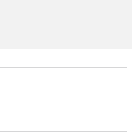
...
...