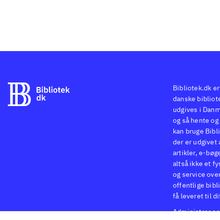
Bibliotek.dk er
danske bibliote
udgives i Danm
og så hente og 
kan bruge Bibli
der er udgivet 
artikler, e-bøg
altså ikke et f
og service ove
offentlige bibl
få leveret til d
Administrer co