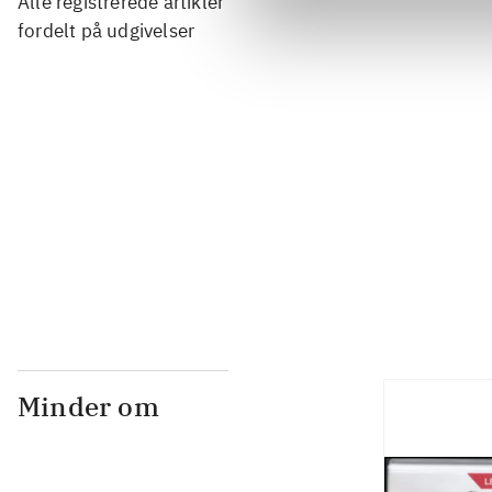
Alle registrerede artikler
...
fordelt på udgivelser
...
...
...
Minder om