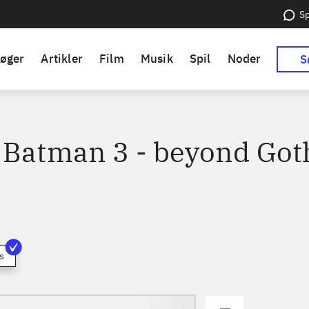
Sp
øger
Artikler
Film
Musik
Spil
Noder
S
 Batman 3 - beyond Go
s