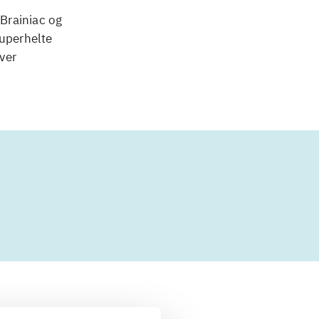
Brainiac og
uperhelte
iver
 om