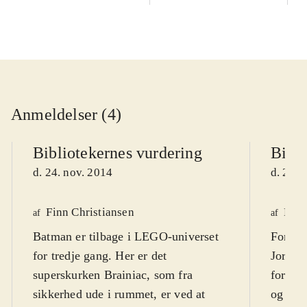
Anmeldelser (4)
Bibliotekernes vurdering
Bibli
d. 24. nov. 2014
d. 24. 
Finn Christiansen
Henr
af
af
Batman er tilbage i LEGO-universet
For at 
for tredje gang. Her er det
Jorden
superskurken Brainiac, som fra
forlad
sikkerhed ude i rummet, er ved at
og slå