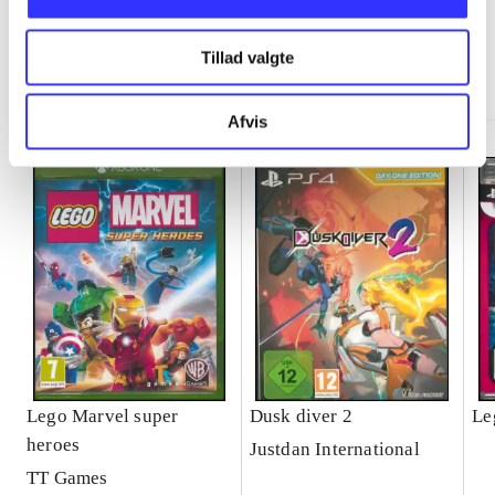
Tillad valgte
Minder om
Afvis
Lego Marvel super
Dusk diver 2
Le
heroes
Justdan International
TT Games