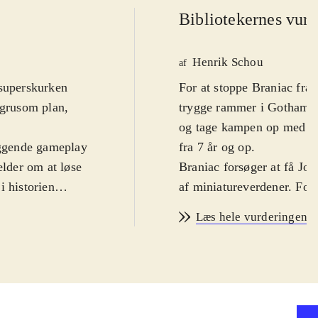
Bibliotekernes vurd
Henrik Schou
af
 superskurken
For at stoppe Braniac fra
 grusom plan,
trygge rammer i Gotham o
og tage kampen op med Br
læggende gameplay
fra 7 år og op
.
ælder om at løse
Braniac forsøger at få Jord
i historien
af miniatureverdener. Fo
iverset med
.
med en lang række superh
Læs hele vurderingen
 er blevet
superskurke. Historien er 
er ganske rigtigt
(150 i alt) at spille på s
er stadig rigtig
Spilleren skal blandt and
har set det hele
De nye baner er veldesign
dstyr, fx anti-
Gotham-inspirerede ramme