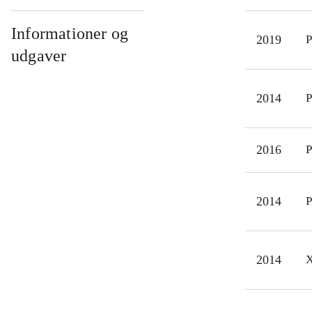
grav
stem
Informationer og
2019
P
frem
udgaver
for 
ikon
2014
P
I pr
her
mine
2016
P
2014
P
2014
X