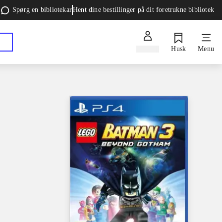
Spørg en bibliotekar
Hent dine bestillinger på dit foretrukne bibliotek
Log ind
Husk
Menu