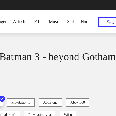
øger
Artikler
Film
Musik
Spil
Noder
Søg
Batman 3 - beyond Gotham
Playstation 3
Xbox one
Xbox 360
 (dvd-rom)
Playstation vita
Wii u