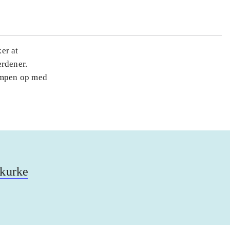
er at
erdener.
ampen op med
skurke