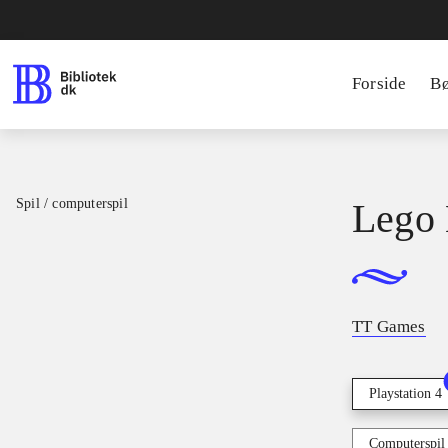
Forside
B
Spil / computerspil
Lego 
TT Games
Playstation 4
Computerspil