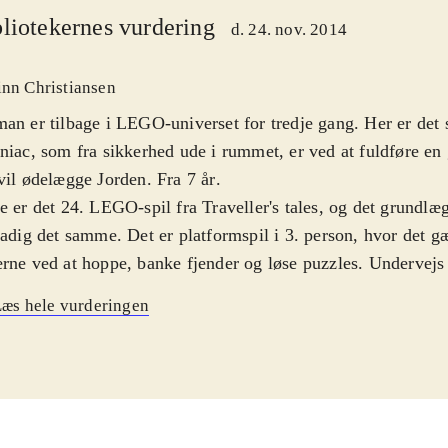
liotekernes vurdering
d. 24. nov. 2014
inn Christiansen
an er tilbage i LEGO-universet for tredje gang. Her er det
niac, som fra sikkerhed ude i rummet, er ved at fuldføre en
vil ødelægge Jorden. Fra 7 år
.
e er det 24. LEGO-spil fra Traveller's tales, og det grund
tadig det samme. Det er platformspil i 3. person, hvor det g
rne ved at hoppe, banke fjender og løse puzzles. Undervejs 
er man figurer - der er over 150 kendte personer fra DC-un
æs hele vurderingen
kunne let fristes til at tro, at LEGO-formularen efterhånden
slidt - især nu med det tredje Batman-spil i rækken. Og der 
 sket de store fornyelser i gameplayet. Men konceptet funger
, og der er lige akkurat fornyelser nok til, at man ikke bare 
 Historien er naturligvis ny, men der er også nye figurer og u