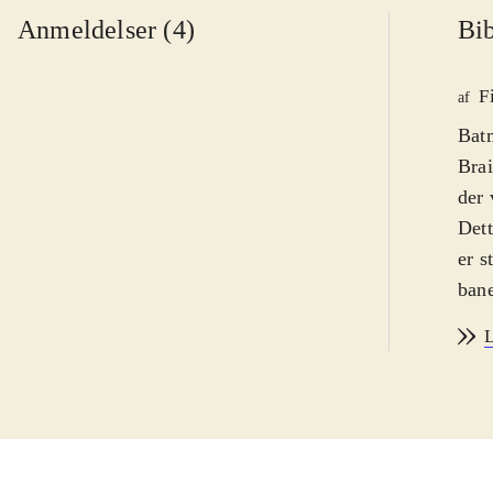
Anmeldelser (4)
Bib
F
af
Batm
Brai
der 
Dett
er s
bane
saml
L
Man 
tynd
ikke
godt
før.