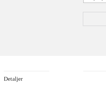
Detaljer
...
...
...
...