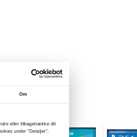
Om
dre eller tilbagetrække dit
okies under ”Detaljer”.