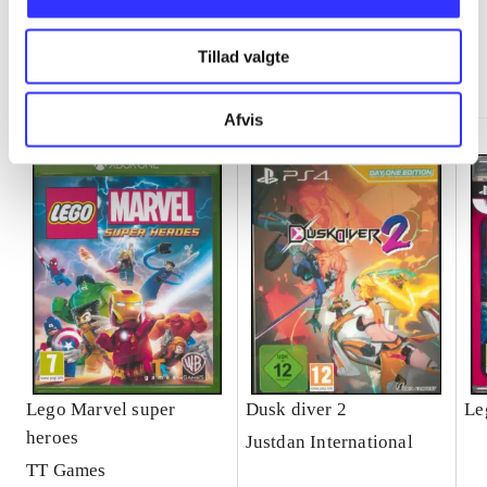
Tillad valgte
Minder om
Afvis
Lego Marvel super
Dusk diver 2
Le
heroes
Justdan International
TT Games