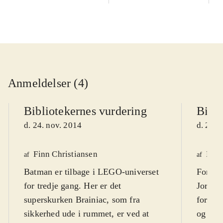
Anmeldelser (4)
Bibliotekernes vurdering
Bibli
d. 24. nov. 2014
d. 24. 
Finn Christiansen
Henr
af
af
Batman er tilbage i LEGO-universet
For at 
for tredje gang. Her er det
Jorden
superskurken Brainiac, som fra
forlad
sikkerhed ude i rummet, er ved at
og slå