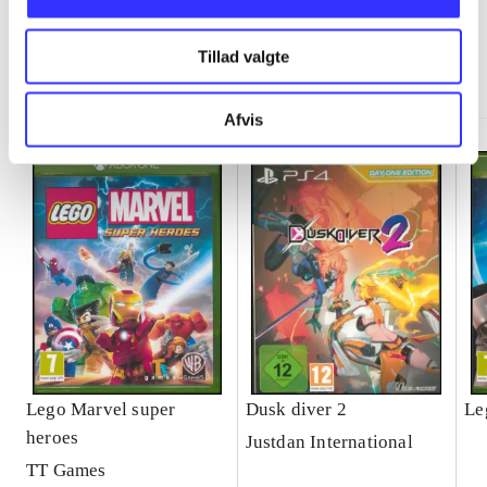
Tillad valgte
Minder om
Afvis
Lego Marvel super
Dusk diver 2
Le
heroes
Justdan International
TT Games