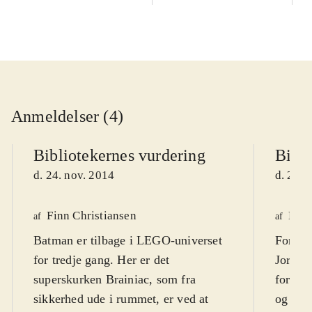
Anmeldelser (4)
Bibliotekernes vurdering
Bibli
d. 24. nov. 2014
d. 24. 
Finn Christiansen
Henr
af
af
Batman er tilbage i LEGO-universet
For at 
for tredje gang. Her er det
Jorden
superskurken Brainiac, som fra
forlad
sikkerhed ude i rummet, er ved at
og slå