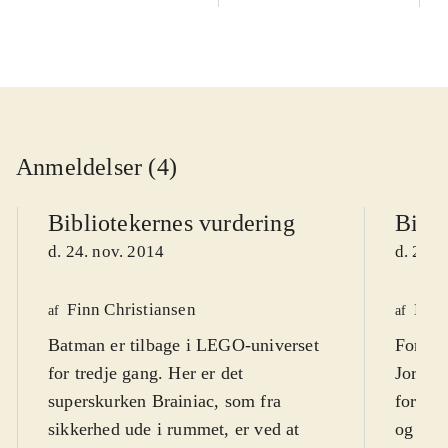
Anmeldelser (4)
Bibliotekernes vurdering
Bibli
d. 24. nov. 2014
d. 24. 
Finn Christiansen
Henr
af
af
Batman er tilbage i LEGO-universet
For at 
for tredje gang. Her er det
Jorden
superskurken Brainiac, som fra
forlad
sikkerhed ude i rummet, er ved at
og slå