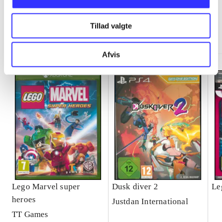
Tillad valgte
Minder om
Afvis
Lego Marvel super
Dusk diver 2
Le
heroes
Justdan International
TT Games