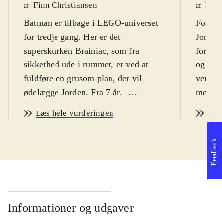
Finn Christiansen
Henr
af
af
Batman er tilbage i LEGO-universet
For at 
for tredje gang. Her er det
Jorden
superskurken Brainiac, som fra
forlad
sikkerhed ude i rummet, er ved at
og slå
fuldføre en grusom plan, der vil
venner
ødelægge Jorden. Fra 7 år
.
med Br
Dette er det 24. LEGO-spil fra
både dr
Læs hele vurderingen
Læs
Traveller's tales, og det
Braniac
grundlæggende gameplay er stadig
krympe,
Feedback
det samme. Det er platformspil i 3.
samling
person, hvor det gælder om at løse
stoppe
banerne ved at hoppe, banke fjender
arbejd
og løse puzzles. Undervejs i historien
superh
samler man figurer - der er over 150
mindst
Informationer og udgaver
kendte personer fra DC-universet
Histori