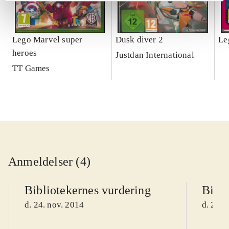
Lego Marvel super
Dusk diver 2
Le
heroes
Justdan International
TT Games
Anmeldelser (4)
Bibliotekernes vurdering
Bibli
d. 24. nov. 2014
d. 24. 