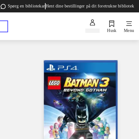
Spørg en bibliotekar
Hent dine bestillinger på dit foretrukne bibliotek
Log ind
Husk
Menu