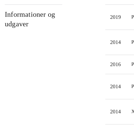
grav
stem
Informationer og
2019
P
frem
udgaver
for 
ikon
2014
P
I pr
her
mine
2016
P
2014
P
2014
X