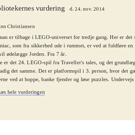
liotekernes vurdering
d. 24. nov. 2014
inn Christiansen
an er tilbage i LEGO-universet for tredje gang. Her er det
niac, som fra sikkerhed ude i rummet, er ved at fuldføre en
vil ødelægge Jorden. Fra 7 år
.
e er det 24. LEGO-spil fra Traveller's tales, og det grund
tadig det samme. Det er platformspil i 3. person, hvor det g
rne ved at hoppe, banke fjender og løse puzzles. Undervejs 
er man figurer - der er over 150 kendte personer fra DC-un
æs hele vurderingen
kunne let fristes til at tro, at LEGO-formularen efterhånden
slidt - især nu med det tredje Batman-spil i rækken. Og der 
 sket de store fornyelser i gameplayet. Men konceptet funger
, og der er lige akkurat fornyelser nok til, at man ikke bare 
 Historien er naturligvis ny, men der er også nye figurer og u