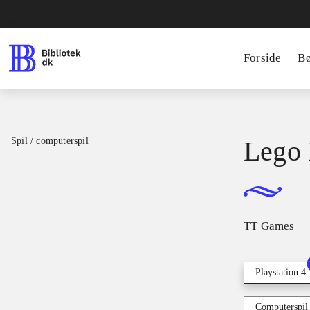
Forside
B
Spil / computerspil
Lego 
TT Games
Playstation 4
Computerspil