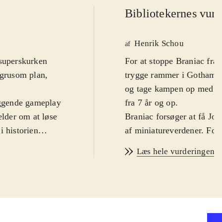
Bibliotekernes vurd
Henrik Schou
af
 superskurken
For at stoppe Braniac fra
 grusom plan,
trygge rammer i Gotham o
og tage kampen op med Br
læggende gameplay
fra 7 år og op
.
ælder om at løse
Braniac forsøger at få Jord
i historien
af miniatureverdener. Fo
iverset med
.
med en lang række superh
Læs hele vurderingen
 er blevet
superskurke. Historien er 
er ganske rigtigt
(150 i alt) at spille på s
er stadig rigtig
Spilleren skal blandt and
har set det hele
De nye baner er veldesign
dstyr, fx anti-
Gotham-inspirerede ramme