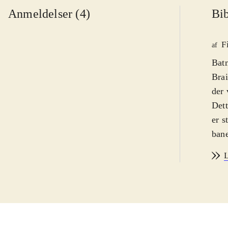
Anmeldelser (4)
Bib
F
af
Batm
Brai
der 
Dett
er s
bane
saml
L
Man 
tynd
ikke
godt
før.