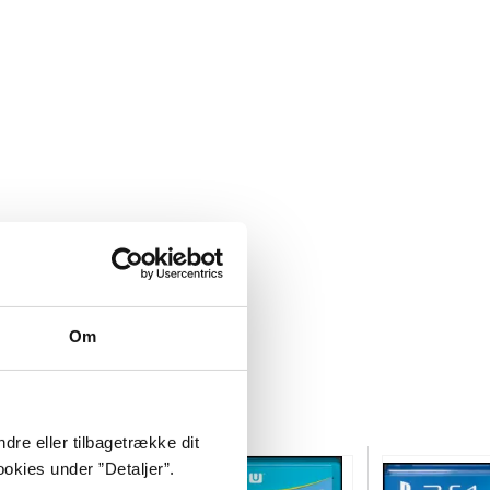
Om
dre eller tilbagetrække dit
okies under ”Detaljer”.