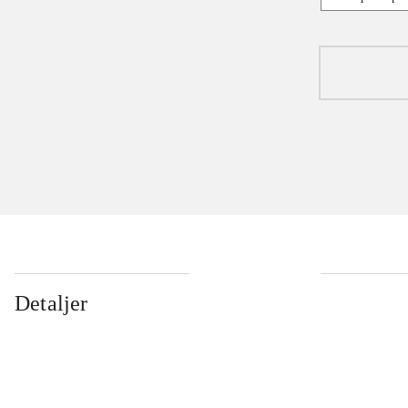
Detaljer
...
...
...
...