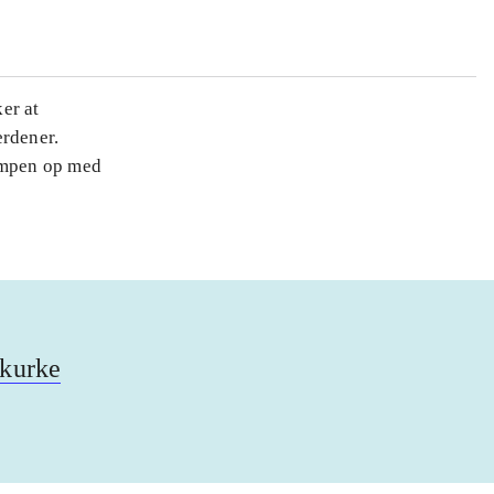
er at
erdener.
ampen op med
skurke