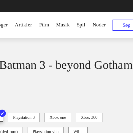
øger
Artikler
Film
Musik
Spil
Noder
Søg
Batman 3 - beyond Gotham
Playstation 3
Xbox one
Xbox 360
 (dvd-rom)
Playstation vita
Wii u