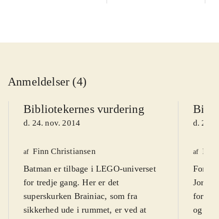
Anmeldelser (4)
Bibliotekernes vurdering
Bibli
d. 24. nov. 2014
d. 24. 
Finn Christiansen
Henr
af
af
Batman er tilbage i LEGO-universet
For at 
for tredje gang. Her er det
Jorden
superskurken Brainiac, som fra
forlad
sikkerhed ude i rummet, er ved at
og slå