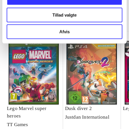
Tillad valgte
Minder om
Afvis
Lego Marvel super
Dusk diver 2
Le
heroes
Justdan International
TT Games