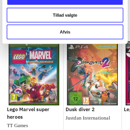
Tillad valgte
Minder om
Afvis
Lego Marvel super
Dusk diver 2
Le
heroes
Justdan International
TT Games