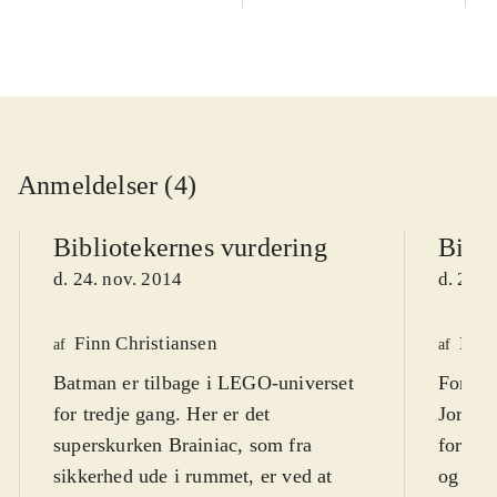
Anmeldelser (4)
Bibliotekernes vurdering
Bibli
d. 24. nov. 2014
d. 24. 
Finn Christiansen
Henr
af
af
Batman er tilbage i LEGO-universet
For at 
for tredje gang. Her er det
Jorden
superskurken Brainiac, som fra
forlad
sikkerhed ude i rummet, er ved at
og slå