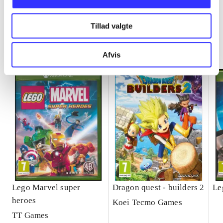
Tillad valgte
Minder om
Afvis
Lego Marvel super
Dragon quest - builders 2
Le
heroes
Koei Tecmo Games
TT Games