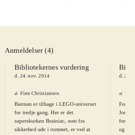
Anmeldelser (4)
Bibliotekernes vurdering
Bibli
d. 24. nov. 2014
d. 24. 
Finn Christiansen
Henr
af
af
Batman er tilbage i LEGO-universet
For at 
for tredje gang. Her er det
Jorden
superskurken Brainiac, som fra
forlad
sikkerhed ude i rummet, er ved at
og slå