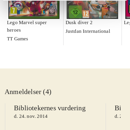
Lego Marvel super
Dusk diver 2
Le
heroes
Justdan International
TT Games
Anmeldelser (4)
Bibliotekernes vurdering
Bibli
d. 24. nov. 2014
d. 24. 