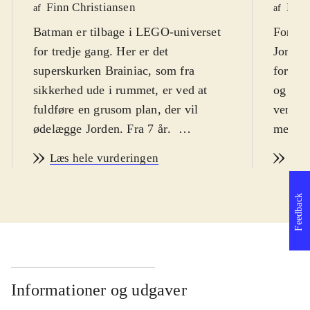
Finn Christiansen
Henr
af
af
Batman er tilbage i LEGO-universet
For at 
for tredje gang. Her er det
Jorden
superskurken Brainiac, som fra
forlad
sikkerhed ude i rummet, er ved at
og slå
fuldføre en grusom plan, der vil
venner
ødelægge Jorden. Fra 7 år
.
med Br
Dette er det 24. LEGO-spil fra
både dr
Læs hele vurderingen
Læs
Traveller's tales, og det
Braniac
grundlæggende gameplay er stadig
krympe,
Feedback
det samme. Det er platformspil i 3.
samling
person, hvor det gælder om at løse
stoppe
banerne ved at hoppe, banke fjender
arbejd
og løse puzzles. Undervejs i historien
superh
samler man figurer - der er over 150
mindst
Informationer og udgaver
kendte personer fra DC-universet
Histori