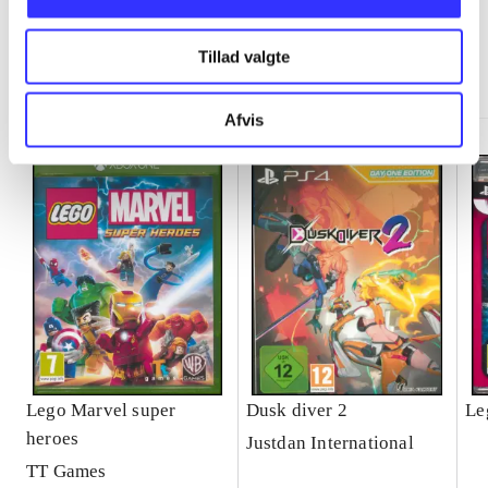
Tillad valgte
Minder om
Afvis
Lego Marvel super
Dusk diver 2
Le
heroes
Justdan International
TT Games