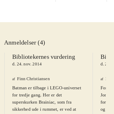
Anmeldelser (4)
Bibliotekernes vurdering
Bibli
d. 24. nov. 2014
d. 24. 
Finn Christiansen
Henr
af
af
Batman er tilbage i LEGO-universet
For at 
for tredje gang. Her er det
Jorden
superskurken Brainiac, som fra
forlad
sikkerhed ude i rummet, er ved at
og slå