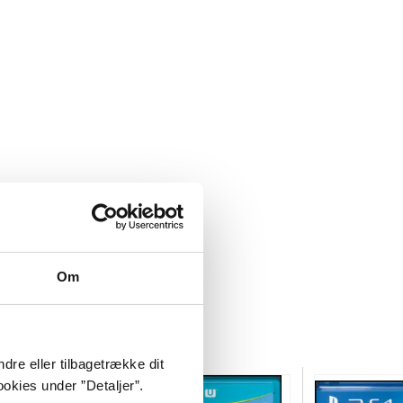
Om
dre eller tilbagetrække dit
okies under ”Detaljer”.