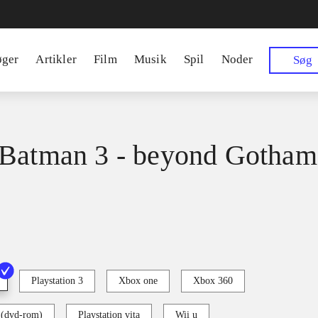
øger
Artikler
Film
Musik
Spil
Noder
Søg
Batman 3 - beyond Gotham
Playstation 3
Xbox one
Xbox 360
 (dvd-rom)
Playstation vita
Wii u