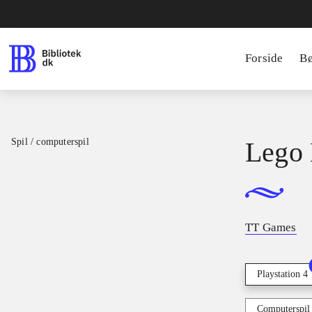
Forside
B
Spil / computerspil
Lego 
TT Games
Playstation 4
Computerspil