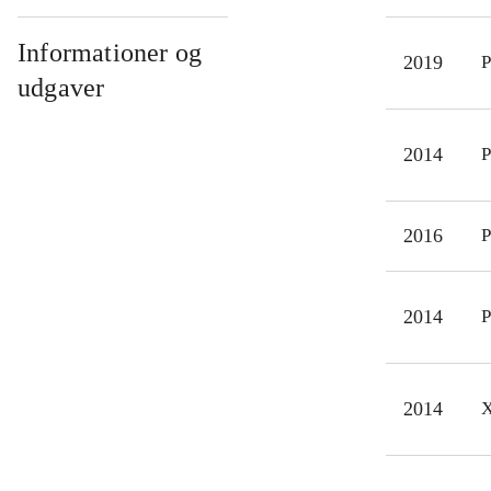
grav
stem
Informationer og
2019
P
frem
udgaver
for 
ikon
2014
P
I pr
her
mine
2016
P
2014
P
2014
X