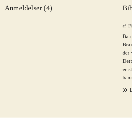
Anmeldelser (4)
Bib
F
af
Batm
Brai
der 
Dett
er s
bane
saml
L
Man 
tynd
ikke
godt
før.