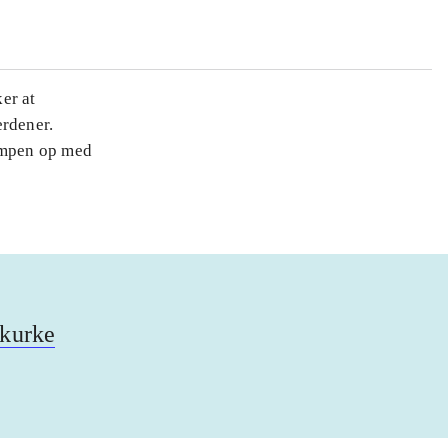
er at
erdener.
ampen op med
skurke