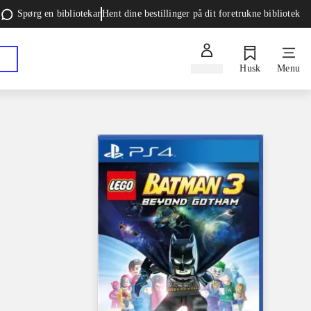
Spørg en bibliotekar
Hent dine bestillinger på dit foretrukne bibliotek
Log ind
Husk
Menu