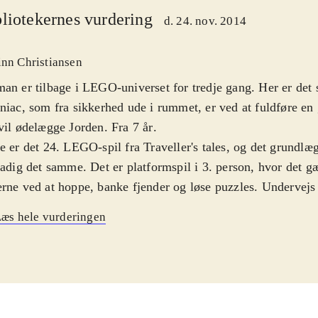
liotekernes vurdering
d. 24. nov. 2014
inn Christiansen
an er tilbage i LEGO-universet for tredje gang. Her er det
niac, som fra sikkerhed ude i rummet, er ved at fuldføre en
vil ødelægge Jorden. Fra 7 år
.
e er det 24. LEGO-spil fra Traveller's tales, og det grund
tadig det samme. Det er platformspil i 3. person, hvor det g
rne ved at hoppe, banke fjender og løse puzzles. Undervejs 
er man figurer - der er over 150 kendte personer fra DC-un
æs hele vurderingen
kunne let fristes til at tro, at LEGO-formularen efterhånden
slidt - især nu med det tredje Batman-spil i rækken. Og der 
 sket de store fornyelser i gameplayet. Men konceptet funger
, og der er lige akkurat fornyelser nok til, at man ikke bare 
 Historien er naturligvis ny, men der er også nye figurer og u