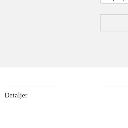
Detaljer
...
...
...
...