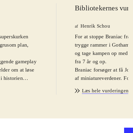
Bibliotekernes vurd
Henrik Schou
af
 superskurken
For at stoppe Braniac fra
 grusom plan,
trygge rammer i Gotham o
og tage kampen op med Br
læggende gameplay
fra 7 år og op
.
ælder om at løse
Braniac forsøger at få Jord
i historien
af miniatureverdener. Fo
iverset med
.
med en lang række superh
Læs hele vurderingen
 er blevet
superskurke. Historien er 
er ganske rigtigt
(150 i alt) at spille på s
er stadig rigtig
Spilleren skal blandt and
har set det hele
De nye baner er veldesign
dstyr, fx anti-
Gotham-inspirerede ramme