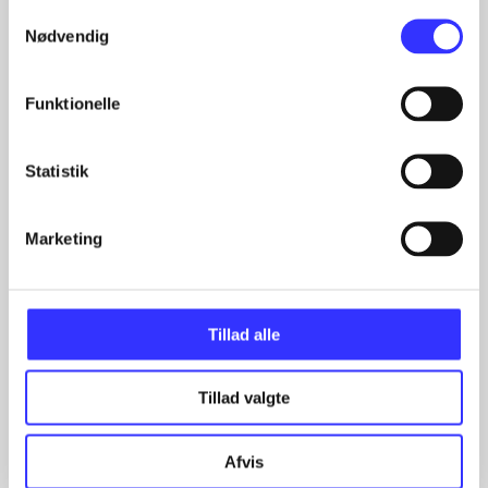
Samtykkevalg
...
Nødvendig
...
...
...
Funktionelle
...
Statistik
Marketing
Minder om
Tillad alle
Tillad valgte
Afvis