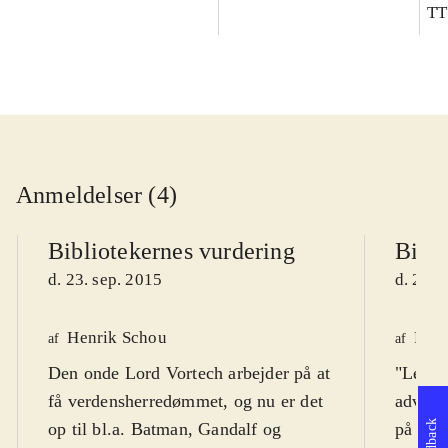
TT
Anmeldelser (4)
Bibliotekernes vurdering
Bibli
d. 23. sep. 2015
d. 23. 
Henrik Schou
Finn
af
af
Den onde Lord Vortech arbejder på at
"Lego 
få verdensherredømmet, og nu er det
adventu
Feedback
op til bl.a. Batman, Gandalf og
på skæ