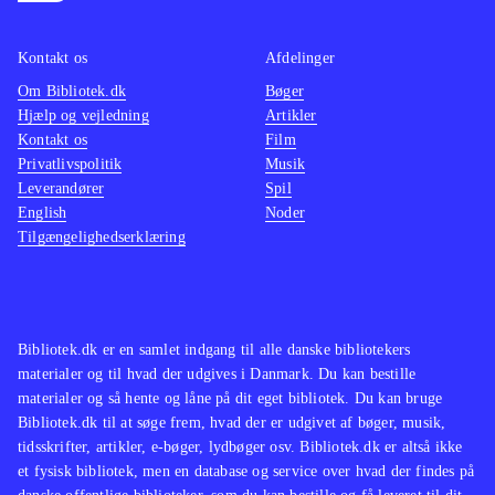
legetøj, der skal "scannes" ind i
handlin
spillet og computerpil, leder straks
for vo
Kontakt os
Afdelinger
tankerne hen på spil som
Dimens
Om Bibliotek.dk
Bøger
"Skylanders" og "Disney Universe".
"Skylan
Hjælp og vejledning
Artikler
Ser man alene på gameplay, så
som be
Kontakt os
Film
minder spillet om den lange serie af
tilkøb
Privatlivspolitik
Musik
Leverandører
Spil
Lego-spil, fx. "The Hobbit" eller
English
Noder
"Star wars"
.
Tilgængelighedserklæring
Bibliotek.dk er en samlet indgang til alle danske bibliotekers
materialer og til hvad der udgives i Danmark. Du kan bestille
materialer og så hente og låne på dit eget bibliotek. Du kan bruge
Bibliotek.dk til at søge frem, hvad der er udgivet af bøger, musik,
tidsskrifter, artikler, e-bøger, lydbøger osv. Bibliotek.dk er altså ikke
et fysisk bibliotek, men en database og service over hvad der findes på