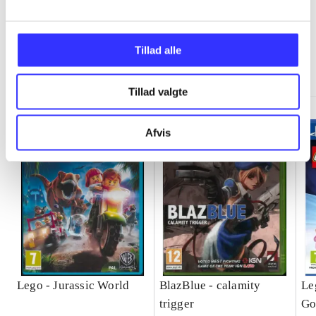
Tillad alle
Minder om
Tillad valgte
Afvis
Lego - Jurassic World
BlazBlue - calamity
Le
trigger
Go