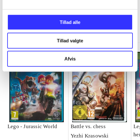
Tillad alle
Minder om
Tillad valgte
Afvis
Lego - Jurassic World
Battle vs. chess
Le
he
Yezhi Krasowski