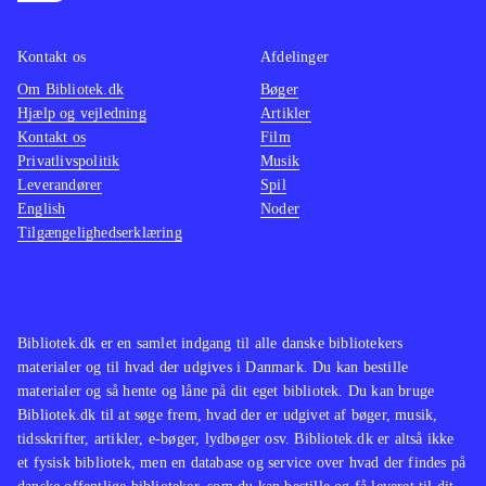
legetøj, der skal "scannes" ind i
handlin
spillet og computerpil, leder straks
for vo
Kontakt os
Afdelinger
tankerne hen på spil som
Dimens
Om Bibliotek.dk
Bøger
"Skylanders" og "Disney Universe".
"Skylan
Hjælp og vejledning
Artikler
Ser man alene på gameplay, så
som be
Kontakt os
Film
minder spillet om den lange serie af
tilkøb
Privatlivspolitik
Musik
Leverandører
Spil
Lego-spil, fx. "The Hobbit" eller
English
Noder
"Star wars"
.
Tilgængelighedserklæring
Bibliotek.dk er en samlet indgang til alle danske bibliotekers
materialer og til hvad der udgives i Danmark. Du kan bestille
materialer og så hente og låne på dit eget bibliotek. Du kan bruge
Bibliotek.dk til at søge frem, hvad der er udgivet af bøger, musik,
tidsskrifter, artikler, e-bøger, lydbøger osv. Bibliotek.dk er altså ikke
et fysisk bibliotek, men en database og service over hvad der findes på