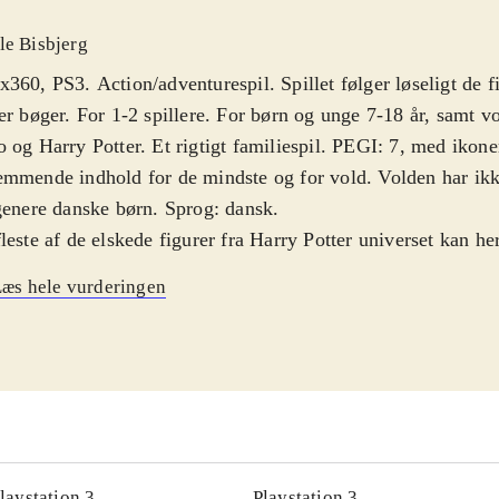
le Bisbjerg
360, PS3. Action/adventurespil. Spillet følger løseligt de f
or 1-2 spillere. For børn og unge 7-18 år, samt voksne fans af
 og Harry Potter. Et rigtigt familiespil. PEGI: 7, med ikone
mmende indhold for de mindste og for vold. Volden har ikk
genere danske børn. Sprog: dansk
.
leste af de elskede figurer fra Harry Potter universet kan he
. Der er over 100 spilbare figurer. Gameplay følger skoleå
æs hele vurderingen
r meget omfattende og detaljeret. Du skal primært løse gåde
leformularer og indsamle effekter/klodser. Der er også små
gelsesrejser i banerne, men det spiller en sekundær rolle. Sp
ært, man kan vælge hvad man har lyst til og hvornår man vil 
leklasser eller flyve - det er helt op til spillerens humør. Det
ygge egne baner, men de kan desværre ikke lægges online. G
arverig og lever helt op til kvaliteten i resten af spillet. Mus
laystation 3
Playstation 3