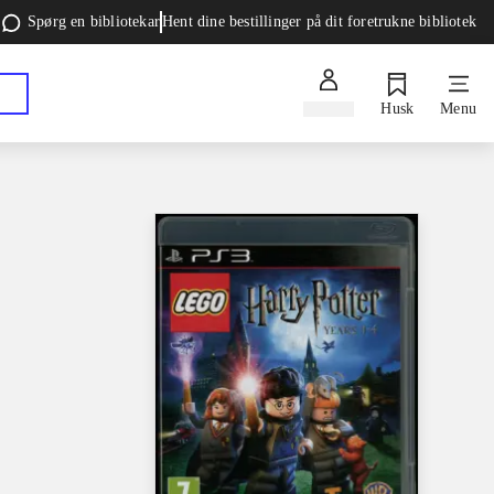
Spørg en bibliotekar
Hent dine bestillinger på dit foretrukne bibliotek
Log ind
Husk
Menu