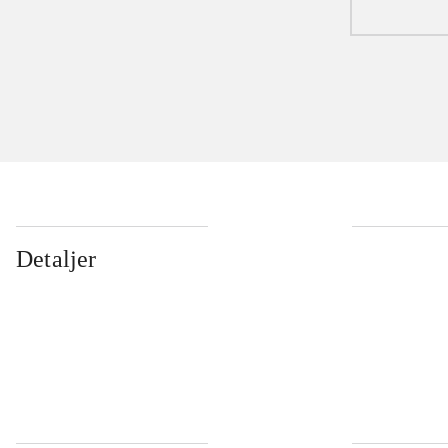
Detaljer
...
...
...
...