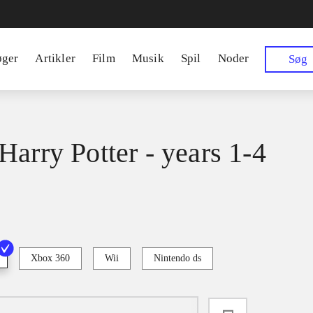
øger
Artikler
Film
Musik
Spil
Noder
Søg
Harry Potter - years 1-4
Xbox 360
Wii
Nintendo ds