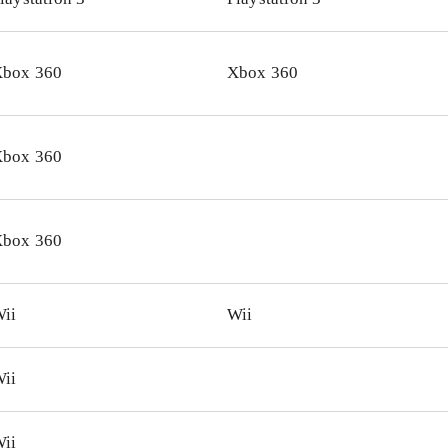
er fra det originale soundtrack fra filmene
.
play er ændret til det bedre i forhold til tidligere Lego spi
box 360
Xbox 360
er - years 1-4 er fokus på udfordring og opdagelse. Dermed
der gameplay den traditionelle Lego byggeoplevelse. PS3- 
verne er stort set identiske
.
box 360
let er både sjovt og charmerende. Der er masser af variation
pfordring til samarbejde for både børn og voksne. Den ikke
gning giver lyst til vende tilbage igen og igen. Kort sagt: h
box 360
efales
.
ii
Wii
ii
ii