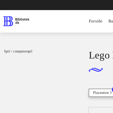
Forside
B
Spil / computerspil
Lego 
Playstation 3