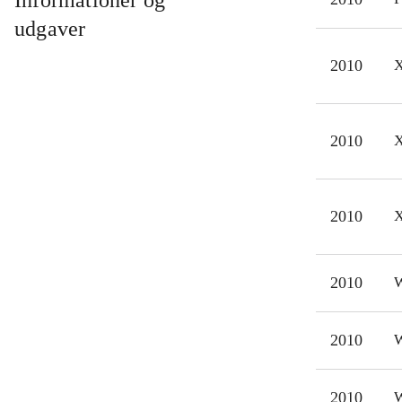
Informationer og
komm
udgaver
Game
2010
X
Pott
udvi
udga
2010
X
Spil
og o
opby
2010
X
Anb
2010
W
2010
W
2010
W