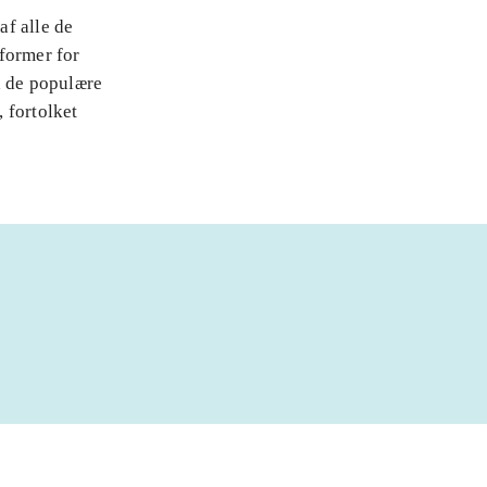
af alle de
 former for
a de populære
 fortolket