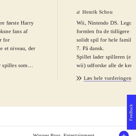
Henrik Schou
af
ire første Harry
Wii, Nintendo DS. Lego Ha
formlen fra de tidligere sp
r for
solidt spil for hele famil
e et niveau, der
7. På dansk
.
Spillet lader spilleren (e
r spilles som
wii) udforske alle de ken
ret på Hogwarts
af Lego-gåder og opgaver 
Læs hele vurderingen
r, kaste
begivenhederne i de første
 kampe og
masser af genkendelige st
illet er ikke
spilbare figurer, som man 
Feedback
gøre det. Gå til
Der er naturligvis hoved
 er også muligt
blevet plads til en lang r
rafikken er flot
færdigheder, som skal bru
ik/lydeffekter
kan nogle figurer kaste m
Warner Bros. Entertainment