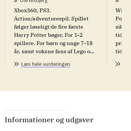
Ole Bisbjerg
Hen
af
af
Xbox360, PS3.
Wii, 
Action/adventurespil. Spillet
Potter
følger løseligt de fire første
sikke
Harry Potter bøger. For 1-2
tidlig
spillere. For børn og unge 7-18
præci
år, samt voksne fans af Lego og
tidlig
Harry Potter. Et rigtigt
famili
Læs hele vurderingen
Læs
familiespil. PEGI: 7, med ikoner
fra om
for skræmmende indhold for de
På da
mindste og for vold. Volden har
Spille
ikke et niveau, der vil genere
spille
danske børn. Sprog: dansk
.
samme
De fleste af de elskede figurer
udfors
fra Harry Potter universet kan
og om
Informationer og udgaver
her spilles som Lego. Der er
er ma