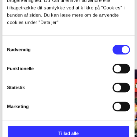
brugervenlighed. Du kan til enhver tid ændre eller
...
tilbagetrække dit samtykke ved at klikke på ”Cookies” i
bunden af siden. Du kan læse mere om de anvendte
cookies under ”Detaljer”.
Samtykkevalg
Minder om
Nødvendig
Funktionelle
Statistik
Marketing
Tillad alle