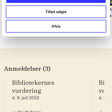
Lego star wars III : the
Harry Potter and the
Le
Tillad valgte
clone wars
deathly hallows - part
ye
1
Joanne K. Rowling
Afvis
Anmeldelser (3)
Bibliotekernes
Bibl
vurdering
vurd
d. 8. juli 2010
d. 8. j