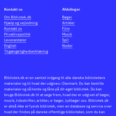
identiske
.
foreg
Spillet er både sjovt og
Spill
Kontakt os
Afdelinger
charmerende. Der er masser af
univer
Om Bibliotek.dk
Bøger
Hjælp og vejledning
Artikler
variation, udfordringer og
alle H
Kontakt os
Film
opfordring til samarbejde for
spilo
Privatlivspolitik
Musik
både børn og voksne. Den ikke-
byder
Leverandører
Spil
lineære opbygning giver lyst til
multip
English
Noder
Tilgængelighedserklæring
vende tilbage igen og igen. Kort
perfek
sagt: høj klasse. Anbefales
.
venn
Bibliotek.dk er en samlet indgang til alle danske bibliotekers
materialer og til hvad der udgives i Danmark. Du kan bestille
materialer og så hente og låne på dit eget bibliotek. Du kan
bruge Bibliotek.dk til at søge frem, hvad der er udgivet af bøger,
musik, tidsskrifter, artikler, e-bøger, lydbøger osv. Bibliotek.dk
er altså ikke et fysisk bibliotek, men en database og service over
hvad der findes på danske offentlige biblioteker, som du kan