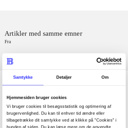
Artikler med samme emner
Fra
Samtykke
Detaljer
Om
Artikler
Hjemmesiden bruger cookies
Alle registrerede artikler fordelt på udgivelser
Vi bruger cookies til besøgsstatistik og optimering af
brugervenlighed. Du kan til enhver tid ændre eller
tilbagetrække dit samtykke ved at klikke på ”Cookies” i
...
bunden af siden. Du kan læse mere om de anvendte