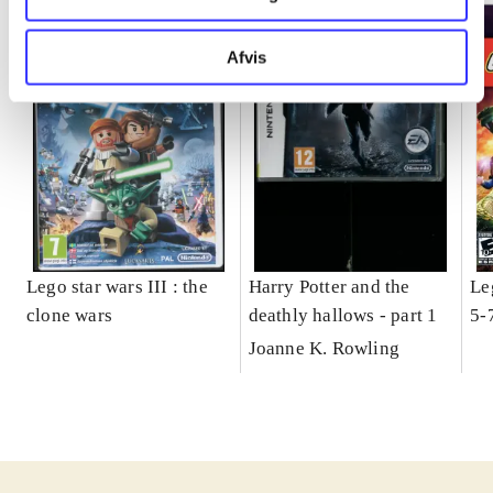
Afvis
Lego star wars III : the
Harry Potter and the
Le
clone wars
deathly hallows - part 1
5-
Joanne K. Rowling