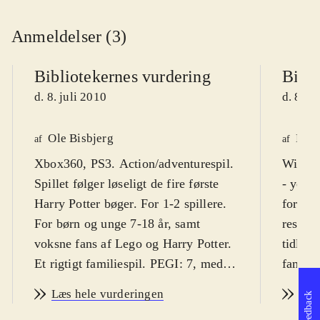
Anmeldelser (3)
Bibliotekernes vurdering
Bibli
d. 8. juli 2010
d. 8. j
Ole Bisbjerg
Henr
af
af
Xbox360, PS3. Action/adventurespil.
Wii, N
Spillet følger løseligt de fire første
- years
Harry Potter bøger. For 1-2 spillere.
formlen
For børn og unge 7-18 år, samt
result
voksne fans af Lego og Harry Potter.
tidlige
Et rigtigt familiespil. PEGI: 7, med
familie
ikoner for skræmmende indhold for
omkrin
Læs hele vurderingen
Læs
Feedback
de mindste og for vold. Volden har
dansk