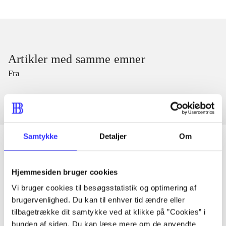
Artikler med samme emner
Fra
Samtykke
Detaljer
Om
Artikler
Hjemmesiden bruger cookies
Alle registrerede artikler fordelt på udgivelser
Vi bruger cookies til besøgsstatistik og optimering af
brugervenlighed. Du kan til enhver tid ændre eller
tilbagetrække dit samtykke ved at klikke på ”Cookies” i
...
bunden af siden. Du kan læse mere om de anvendte