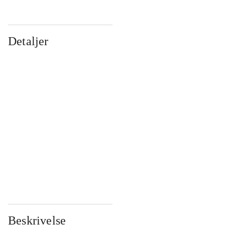
Detaljer
...
...
...
...
...
...
...
...
...
...
...
...
Beskrivelse