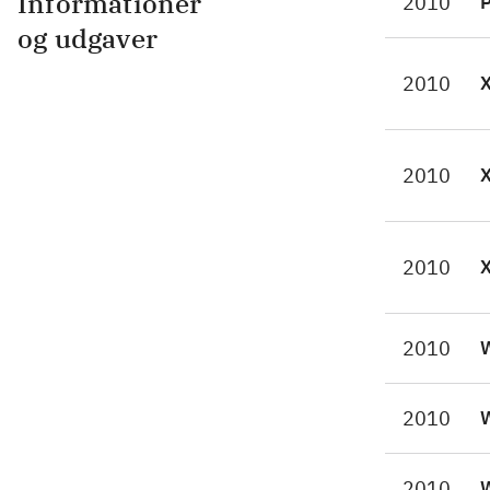
Informationer
2010
P
ogs
og udgaver
onl
2010
res
sou
Gam
2010
Leg
Der
byg
2010
Spi
udf
Den
2010
W
Kor
2010
W
2010
W