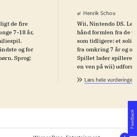
Henrik Schou
af
igt de fire
Wii, Nintendo DS. Lego
hånd formlen fra de ti
iliespil.
som tidligere: et solid
ndste og for
fra omkring 7 år og op
børn. Sprog:
Spillet lader spillere
en ven på wii) udforsk
et kan her
hvor der er masser af
Læs hele vurderingen
eplay følger
tager udgangspunkt i b
jeret. Du skal
undertitlen "Years 1-4
e
personer og begivenhe
ejser i
frit kan skifte mellem
Feedback
ikke lineært,
naturligvis hovedper
l gøre det. Gå
også blevet plads til 
ns humør. Det er
har specielle færdigh