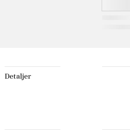
Detaljer
...
...
...
...