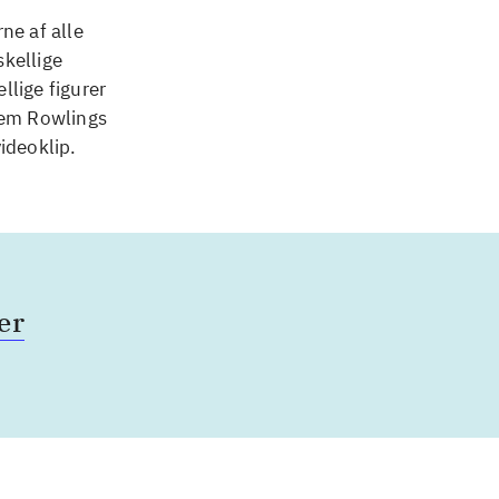
ne af alle
skellige
llige figurer
nnem Rowlings
ideoklip.
er