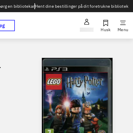
Hent dine bestillinger på dit foretrukne bibliotek
ørg en bibliotekar
øg
Log ind
Husk
Menu
4