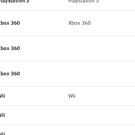
laystation 3
Playstation 3
å muligt at bygge egne baner, men de kan desværre
ine. Grafikken er flot og farverig og lever helt op til
Xbox 360
Xbox 360
ten af spillet. Musik/lydeffekter kommer fra det ori
ndtrack fra filmene
.
eplay er ændret til det bedre i forhold til tidligere 
Xbox 360
o Harry Potter - years 1-4 er fokus på udfordring o
med supplerer og udvider gameplay den traditione
geoplevelse. PS3- og xbox-udgaverne er stort set i
Xbox 360
llet er både sjovt og charmerende. Der er masser af 
ordringer og opfordring til samarbejde for både bø
 ikke-lineære opbygning giver lyst til vende tilbage
ii
Wii
t sagt: høj klasse. Anbefales
.
ii
ii