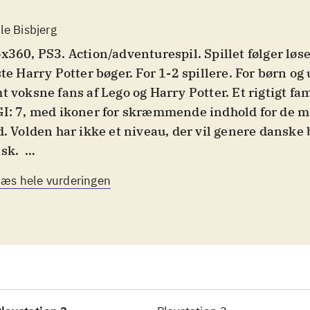
le Bisbjerg
x360, PS3. Action/adventurespil. Spillet følger løsel
Harry Potter bøger. For 1-2 spillere. For børn og unge 7-18 år,
t voksne fans af Lego og Harry Potter. Et rigtigt fam
I: 7, med ikoner for skræmmende indhold for de mi
d. Volden har ikke et niveau, der vil genere danske 
nsk
.
fleste af de elskede figurer fra Harry Potter univers
Læs hele vurderingen
lles som Lego. Der er over 100 spilbare figurer. Gam
leåret på Hogwarts og er meget omfattende og detal
mært løse gåder, kaste trylleformularer og indsaml
ekter/klodser. Der er også små kampe og opdagelsesr
erne, men det spiller en sekundær rolle. Spillet er 
 kan vælge hvad man har lyst til og hvornår man vi
 trylleklasser eller flyve - det er helt op til spillere