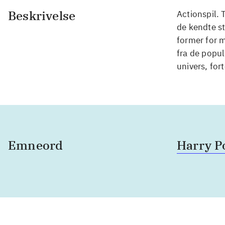
Beskrivelse
Actionspil. 
de kendte st
former for m
fra de popu
univers, for
Emneord
Harry P