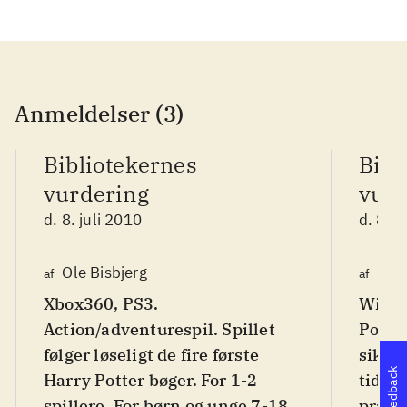
Anmeldelser (3)
Bibliotekernes
Bibl
vurdering
vurd
d. 8. juli 2010
d. 8. j
Ole Bisbjerg
Hen
af
af
Xbox360, PS3.
Wii, 
Action/adventurespil. Spillet
Potter
følger løseligt de fire første
sikke
Feedback
Harry Potter bøger. For 1-2
tidlig
spillere. For børn og unge 7-18
præci