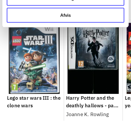
Minder om
Afvis
Lego star wars III : the
Harry Potter and the
Le
clone wars
deathly hallows - part
ye
1
Joanne K. Rowling