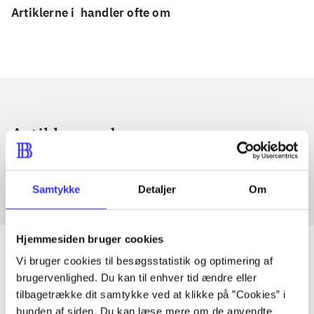
Artiklerne i
handler ofte om
Artikler med samme emner
Fra
Samtykke
Detaljer
Om
Hjemmesiden bruger cookies
Vi bruger cookies til besøgsstatistik og optimering af
brugervenlighed. Du kan til enhver tid ændre eller
Artikler
tilbagetrække dit samtykke ved at klikke på ”Cookies” i
bunden af siden. Du kan læse mere om de anvendte
Alle registrerede artikler fordelt på udgivelser