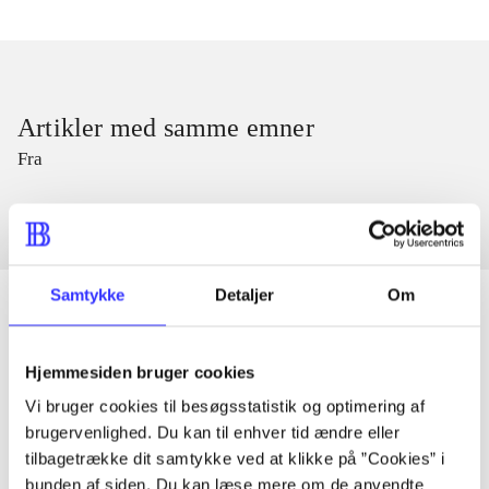
Artikler med samme emner
Fra
Samtykke
Detaljer
Om
Artikler
Hjemmesiden bruger cookies
Alle registrerede artikler fordelt på udgivelser
Vi bruger cookies til besøgsstatistik og optimering af
brugervenlighed. Du kan til enhver tid ændre eller
tilbagetrække dit samtykke ved at klikke på ”Cookies” i
...
bunden af siden. Du kan læse mere om de anvendte