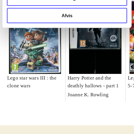
Afvis
Lego star wars III : the
Harry Potter and the
Le
clone wars
deathly hallows - part 1
5-
Joanne K. Rowling