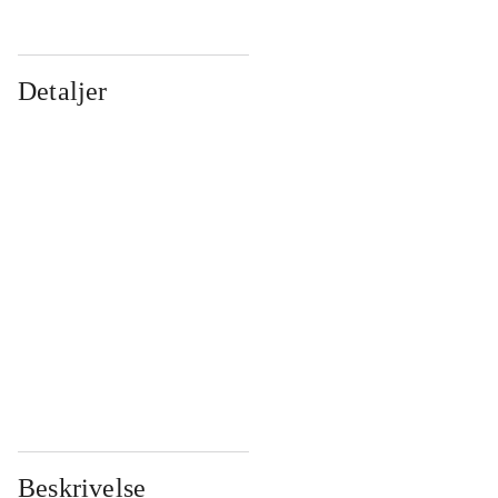
Detaljer
...
...
...
...
...
...
...
...
...
...
...
...
Beskrivelse