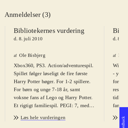
Anmeldelser (3)
Bibliotekernes vurdering
Bibli
d. 8. juli 2010
d. 8. j
Ole Bisbjerg
Henr
af
af
Xbox360, PS3. Action/adventurespil.
Wii, N
Spillet følger løseligt de fire første
- years
Harry Potter bøger. For 1-2 spillere.
formlen
For børn og unge 7-18 år, samt
result
voksne fans af Lego og Harry Potter.
tidlige
Et rigtigt familiespil. PEGI: 7, med
familie
ikoner for skræmmende indhold for
omkrin
Læs hele vurderingen
Læs
Feedback
de mindste og for vold. Volden har
dansk