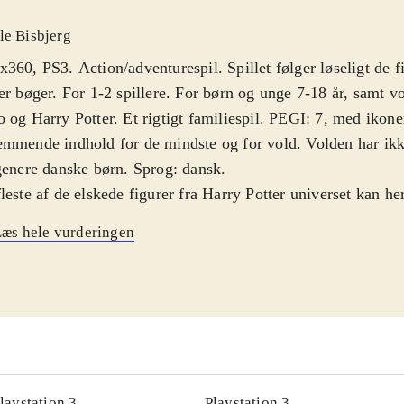
le Bisbjerg
360, PS3. Action/adventurespil. Spillet følger løseligt de f
or 1-2 spillere. For børn og unge 7-18 år, samt voksne fans af
 og Harry Potter. Et rigtigt familiespil. PEGI: 7, med ikone
mmende indhold for de mindste og for vold. Volden har ikk
genere danske børn. Sprog: dansk
.
leste af de elskede figurer fra Harry Potter universet kan he
. Der er over 100 spilbare figurer. Gameplay følger skoleå
æs hele vurderingen
r meget omfattende og detaljeret. Du skal primært løse gåde
leformularer og indsamle effekter/klodser. Der er også små
gelsesrejser i banerne, men det spiller en sekundær rolle. Sp
ært, man kan vælge hvad man har lyst til og hvornår man vil 
leklasser eller flyve - det er helt op til spillerens humør. Det
ygge egne baner, men de kan desværre ikke lægges online. G
arverig og lever helt op til kvaliteten i resten af spillet. Mus
laystation 3
Playstation 3