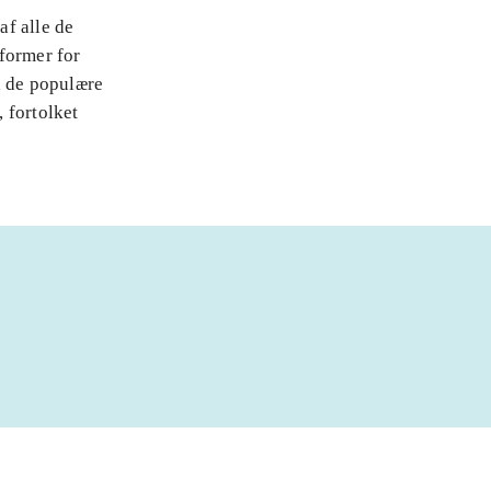
af alle de
 former for
a de populære
 fortolket