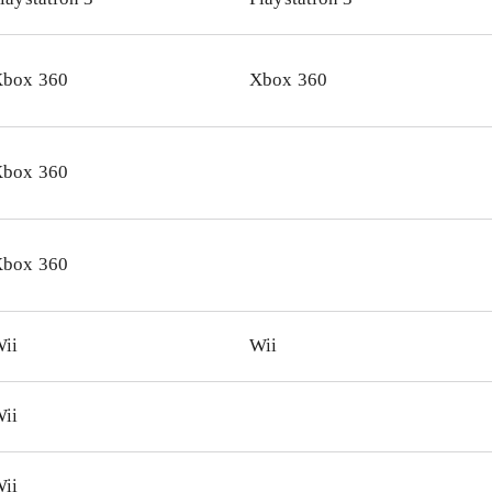
er fra det originale soundtrack fra filmene
.
play er ændret til det bedre i forhold til tidligere Lego spi
box 360
Xbox 360
er - years 1-4 er fokus på udfordring og opdagelse. Dermed
der gameplay den traditionelle Lego byggeoplevelse. PS3- 
verne er stort set identiske
.
box 360
let er både sjovt og charmerende. Der er masser af variation
pfordring til samarbejde for både børn og voksne. Den ikke
gning giver lyst til vende tilbage igen og igen. Kort sagt: h
box 360
efales
.
ii
Wii
ii
ii