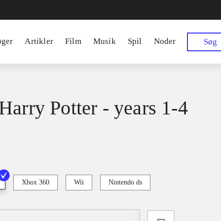
øger
Artikler
Film
Musik
Spil
Noder
Søg
Harry Potter - years 1-4
Xbox 360
Wii
Nintendo ds