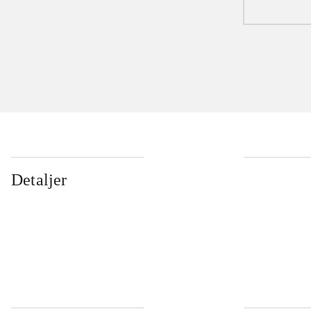
Detaljer
...
...
...
...