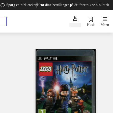
Spørg en bibliotekar
Hent dine bestillinger på dit foretrukne bibliotek
Log ind
Husk
Menu