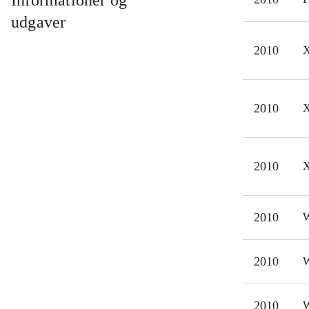
Informationer og
komm
udgaver
Game
2010
X
Pott
udvi
udga
2010
X
Spil
og o
opby
2010
X
Anb
2010
W
2010
W
2010
W