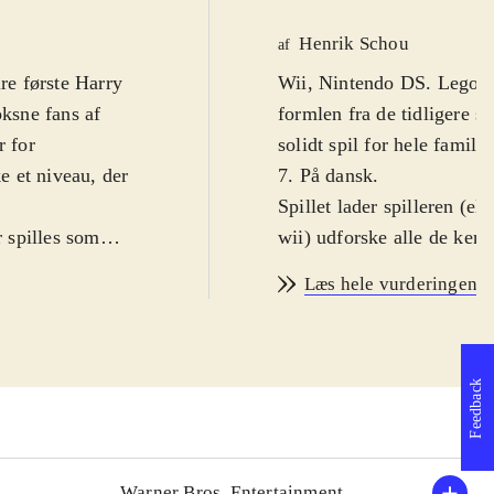
Henrik Schou
af
ire første Harry
Wii, Nintendo DS. Lego Ha
formlen fra de tidligere sp
r for
solidt spil for hele famil
e et niveau, der
7. På dansk
.
Spillet lader spilleren (e
r spilles som
wii) udforske alle de ken
ret på Hogwarts
af Lego-gåder og opgaver 
Læs hele vurderingen
r, kaste
begivenhederne i de første
 kampe og
masser af genkendelige st
illet er ikke
spilbare figurer, som man 
Feedback
gøre det. Gå til
Der er naturligvis hoved
 er også muligt
blevet plads til en lang r
rafikken er flot
færdigheder, som skal bru
ik/lydeffekter
kan nogle figurer kaste m
Warner Bros. Entertainment