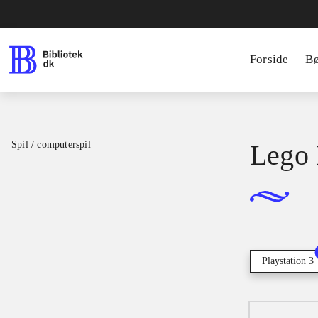
Forside
B
Spil / computerspil
Lego 
Playstation 3