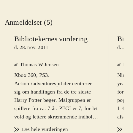
Anmeldelser (5)
Bibliotekernes vurdering
Bibli
d. 28. nov. 2011
d. 28. 
Thomas W Jensen
Fred
af
af
Xbox 360, PS3.
Ninten
Action-/adventurespil der centrerer
years 5
sig om handlingen fra de tre sidste
fortsæt
Harry Potter bøger. Målgruppen er
populæ
spillere fra ca. 7 år. PEGI er 7, for let
1-4. S
vold og lettere skræmmende indhold.
afslutt
Sværhedsgraden er passende for
fire fi
Læs hele vurderingen
Læs