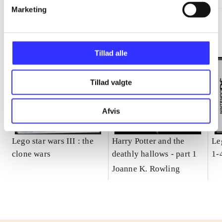
Marketing
Tillad alle
Tillad valgte
Afvis
Lego star wars III : the
Harry Potter and the
Le
clone wars
deathly hallows - part 1
1-
Joanne K. Rowling