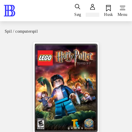
Søg
Log ind
Husk
Menu
Spil / computerspil