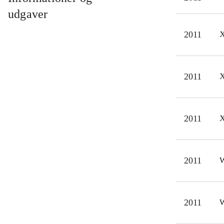
kump
udgaver
graf
2011
X
øjek
de r
360-
2011
X
Spil
sam
Lego
2011
X
lang
2011
W
2011
W