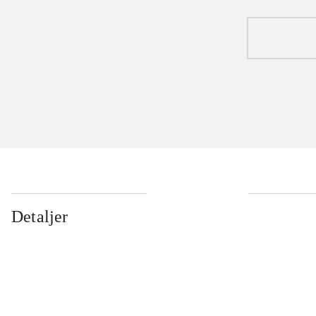
Detaljer
...
...
...
...