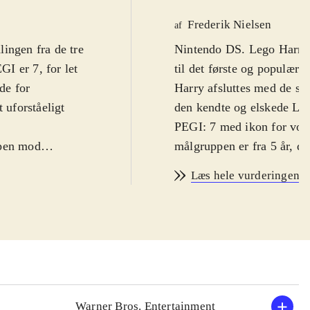
Frederik Nielsen
af
ingen fra de tre
Nintendo DS. Lego Harry Po
GI er 7, for let
til det første og populær
de for
Harry afsluttes med de sid
 uforståeligt
den kendte og elskede Lego
PEGI: 7 med ikon for vold
mpen mod
målgruppen er fra 5 år, d
 over 200
spil kan være. Der er ikke
Læs hele vurderingen
om singleplayer
er en fordel for de yngre s
deres særlige
Spillet er delt op i kapitl
screen. Der er
enkle Lego-univers. Alle d
e kamp mod
primært bygget op af inds
 opgaver. Ved at
bruges til at bygge fx bro
or fx andre
banerne. Trolddom bruges 
mort og dennes
indsamlingen og simple tr
Warner Bros. Entertainment