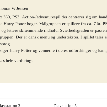
homas W Jensen
 360, PS3. Action-/adventurespil der centrerer sig om handl
te Harry Potter bøger. Målgruppen er spillere fra ca. 7 år. PE
 og lettere skræmmende indhold. Sværhedsgraden er passen
ruppen. Der er dansk menu og undertekster. I spillet tales et
osprog
.
ølger Harry Potter og vennerne i deres udfordringer og ka
emort. Undervejs i det omfattende spil, kan der spilles med
æs hele vurderingen
kellige karakterer. Der er altid mindst to spilbare figurer. S
ges man til at skifte kontrollen af dem, da de hver især har 
er. Sjovest er det dog at spille i co-op for 2 personer i split
ingen mulighed for online-spil. Forud for den endegyldig
emort skal omgivelserne undersøges og der skal klares små
pe nødstedte personer fx andre Hogwarts-elever åbnes der f
rer og tøj til hovedpersonerne. Regulære kampe mod Volde
laystation 3
Playstation 3