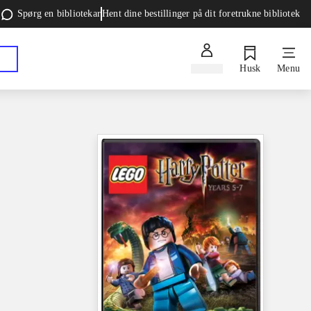
Spørg en bibliotekar
Hent dine bestillinger på dit foretrukne bibliotek
Log ind
Husk
Menu