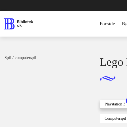
Forside
B
Spil / computerspil
Lego 
Playstation 3
Computerspil