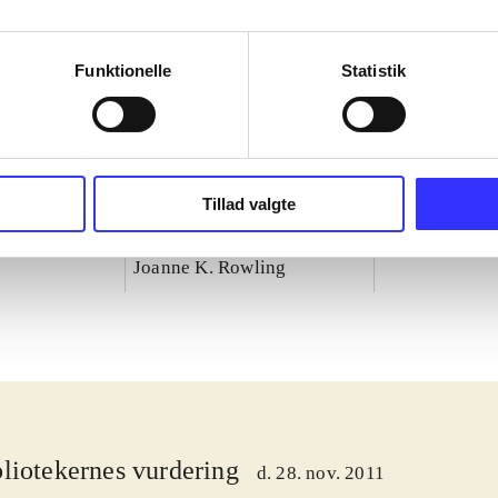
Funktionelle
Statistik
Tillad valgte
III : the
Harry Potter and the deathly
Lego Harry Pot
hallows - part 1
4
Joanne K. Rowling
liotekernes vurdering
d. 28. nov. 2011