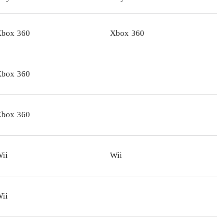
aner er lidt længe undervejs. "Legoficeringen" af spildesign
isk, selv om det ikke er alle karakterer, der kan genkendes v
box 360
Xbox 360
ast. Styringen er indimellem lidt kompliceret og det kræver
ette trylleformularer, når modstandere skal uskadeliggøres.
udgaverne er identiske
.
box 360
let kommer i forlængelse af Lego Harry Potter - years 1-4, m
me gameplay
.
 Harry Potter - years 5-7 er som dets forgænger vellykket 
box 360
tidsholdbar underholdning for både børn og voksne
.
ii
Wii
ii