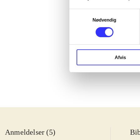
Samtykkevalg
Nødvendig
Afvis
Lego star wars 
clone wars
Anmeldelser (5)
Bib