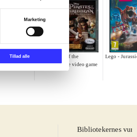
Marketing
Tillad alle
ter - years 1-
Lego Pirates of the
Lego - Jurass
Caribbean : the video game
Bibliotekernes vurd