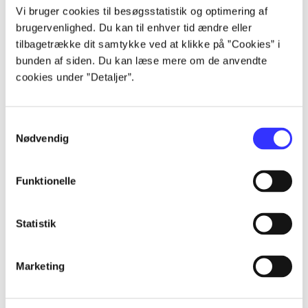
Artikler
Vi bruger cookies til besøgsstatistik og optimering af
brugervenlighed. Du kan til enhver tid ændre eller
Alle registrerede artikler fordelt på udgivelser
tilbagetrække dit samtykke ved at klikke på ”Cookies” i
bunden af siden. Du kan læse mere om de anvendte
...
cookies under ”Detaljer”.
...
Samtykkevalg
Nødvendig
...
Funktionelle
...
Statistik
...
Marketing