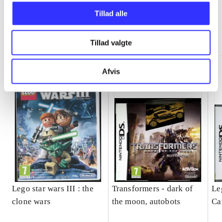
Tillad alle
Minder om
Tillad valgte
Afvis
Lego star wars III : the
Transformers - dark of
Le
clone wars
the moon, autobots
Ca
ga