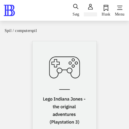
Søg
Log ind
Husk
Menu
Spil / computerspil