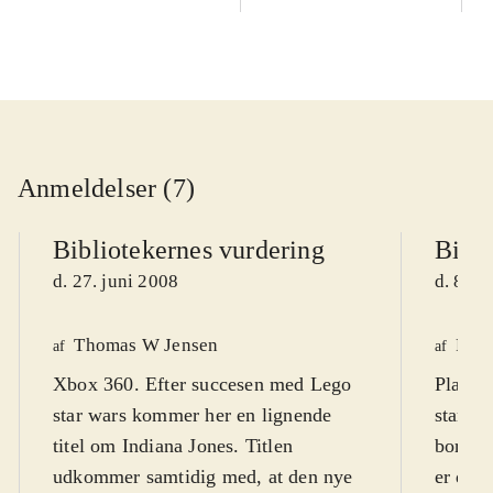
Anmeldelser (7)
Bibliotekernes vurdering
Bibli
d. 27. juni 2008
d. 8. a
Thomas W Jensen
Pern
af
af
Xbox 360. Efter succesen med Lego
Playst
star wars kommer her en lignende
star wa
titel om Indiana Jones. Titlen
bord i
udkommer samtidig med, at den nye
er det