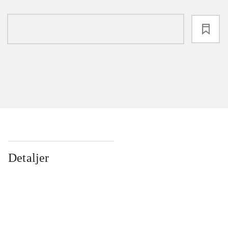
loading
Detaljer
...
...
...
...
...
...