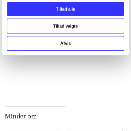
Tillad alle
...
Tillad valgte
...
Afvis
...
...
Minder om