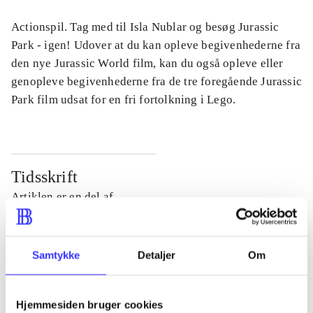
Actionspil. Tag med til Isla Nublar og besøg Jurassic
Park - igen! Udover at du kan opleve begivenhederne fra
den nye Jurassic World film, kan du også opleve eller
genopleve begivenhederne fra de tre foregående Jurassic
Park film udsat for en fri fortolkning i Lego.
Tidsskrift
Artiklen er en del af
lorem ipsum dolor sit amet ...
Tidsskrift
Samtykke
Detaljer
Om
Artiklerne i
handler ofte om
Hjemmesiden bruger cookies