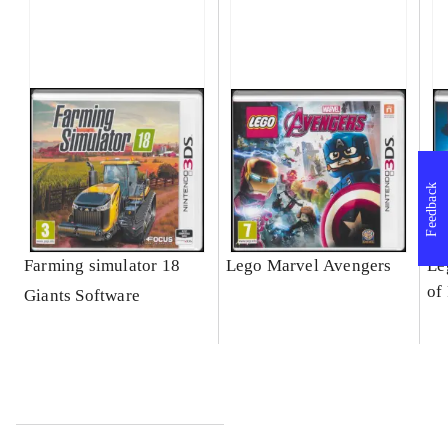
Feedback
Farming simulator 18
Lego Marvel Avengers
Le
of
Giants Software