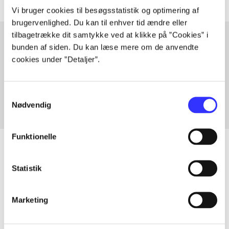
Vi bruger cookies til besøgsstatistik og optimering af
brugervenlighed. Du kan til enhver tid ændre eller
tilbagetrække dit samtykke ved at klikke på ”Cookies” i
bunden af siden. Du kan læse mere om de anvendte
cookies under ”Detaljer”.
Artikler med samme emner
Fra
Samtykkevalg
Nødvendig
Funktionelle
Statistik
Artikler
Alle registrerede artikler fordelt på udgivelser
Marketing
...