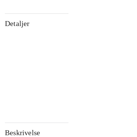
Detaljer
...
...
...
...
...
...
...
...
...
...
...
...
Beskrivelse