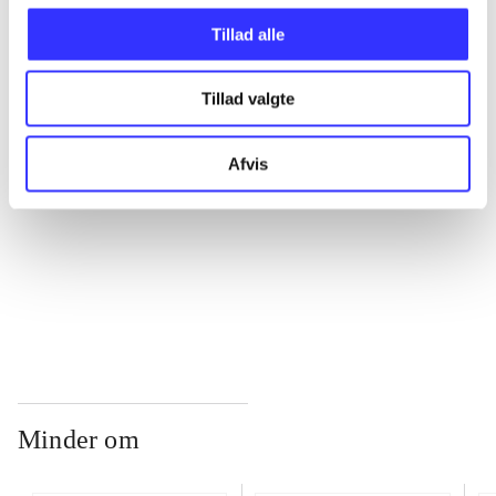
Tillad alle
...
Tillad valgte
...
Afvis
...
...
Minder om